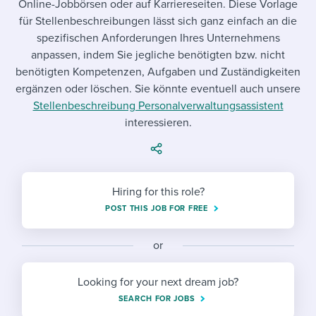
Online-Jobbörsen oder auf Karriereseiten. Diese Vorlage
Job description templates
Evaluating candidates
I WANT TO LEARN ABOUT...
Workable customer stories
für Stellenbeschreibungen lässt sich ganz einfach an die
Applying for a job
Interview question templates
spezifischen Anforderungen Ihres Unternehmens
Working together with others
Explore Workable
anpassen, indem Sie jegliche benötigten bzw. nicht
Interview process
Policy templates
Maintaining hiring pipelines
benötigten Kompetenzen, Aufgaben und Zuständigkeiten
Request a demo
ergänzen oder löschen. Sie könnte eventuell auch unsere
Pay & benefits
Onboarding checklists
Developing & retaining people
Stellenbeschreibung Personalverwaltungsassistent
interessieren.
Career development
Start a free trial
Step-by-step tutorials
Ensuring compliance
Modern working life
Free ebooks & reports
Finding and attracting people
Overall career resources
HR terms
Hiring for this role?
Establishing an employer brand
POST THIS JOB FOR FREE
Workable Academy
Digitizing work processes
or
Candidate/employee experiences
Looking for your next dream job?
SEARCH FOR JOBS