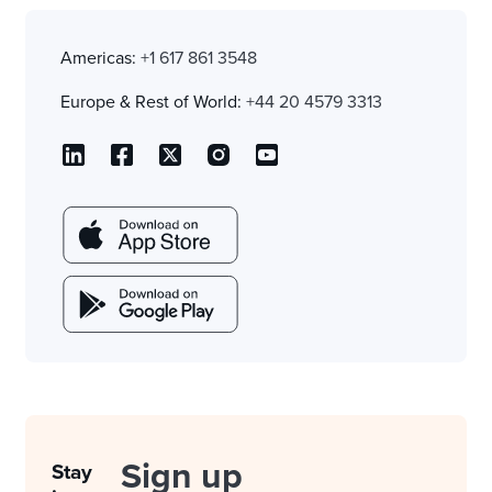
Americas:
+1 617 861 3548
Europe & Rest of World:
+44 20 4579 3313
Sign up
Stay