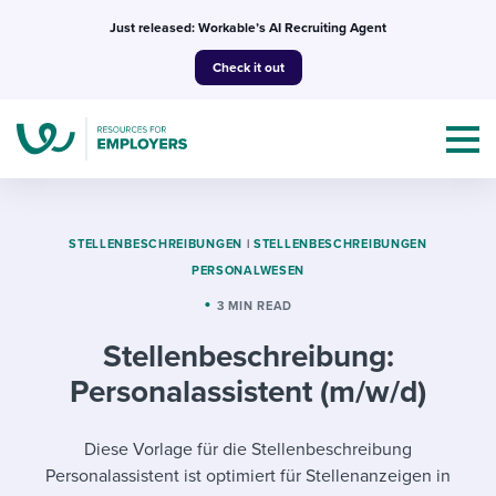
Skip
Just released: Workable’s AI Recruiting Agent
to
Check it out
content
STELLENBESCHREIBUNGEN
|
STELLENBESCHREIBUNGEN
PERSONALWESEN
Topics
3 MIN READ
Stellenbeschreibung:
Templates & Guides
Personalassistent (m/w/d)
I’m a jobseeker
I NEED HELP WITH...
Diese Vorlage für die Stellenbeschreibung
Mobilizing AI in my work
I WANT...
Attend webinars & events
Personalassistent ist optimiert für Stellenanzeigen in