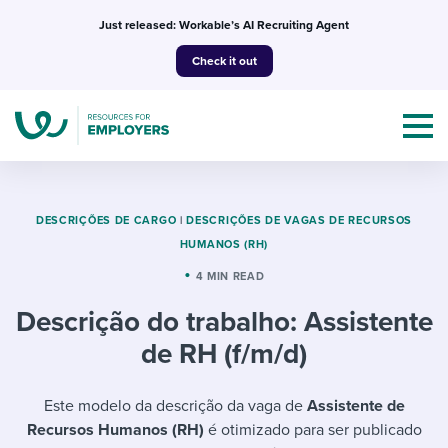
Skip
Just released: Workable’s AI Recruiting Agent
to
Check it out
content
DESCRIÇÕES DE CARGO
|
DESCRIÇÕES DE VAGAS DE RECURSOS
HUMANOS (RH)
Topics
4 MIN READ
Descrição do trabalho: Assistente
Templates & Guides
de RH (f/m/d)
I’m a jobseeker
I NEED HELP WITH...
Este modelo da descrição da vaga de
Assistente de
Mobilizing AI in my work
I WANT...
Attend webinars & events
Recursos Humanos (RH)
é otimizado para ser publicado