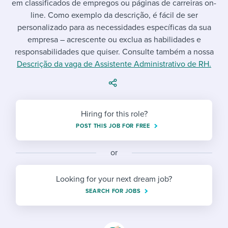
em classificados de empregos ou páginas de carreiras on-
Job description templates
Evaluating candidates
I WANT TO LEARN ABOUT...
Workable customer stories
line. Como exemplo da descrição, é fácil de ser
Applying for a job
Interview question templates
personalizado para as necessidades específicas da sua
Working together with others
Explore Workable
empresa – acrescente ou exclua as habilidades e
Interview process
Policy templates
Maintaining hiring pipelines
responsabilidades que quiser. Consulte também a nossa
Request a demo
Descrição da vaga de Assistente Administrativo de RH.
Pay & benefits
Onboarding checklists
Developing & retaining people
Career development
Start a free trial
Step-by-step tutorials
Ensuring compliance
Hiring for this role?
Modern working life
Free ebooks & reports
Finding and attracting people
POST THIS JOB FOR FREE
Overall career resources
HR terms
Establishing an employer brand
or
Workable Academy
Digitizing work processes
Looking for your next dream job?
Candidate/employee experiences
SEARCH FOR JOBS