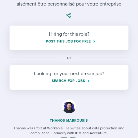
Job description templates
Evaluating candidates
aisément être personnalisé pour votre entreprise
I WANT TO LEARN ABOUT...
Workable customer stories
Applying for a job
Interview question templates
Working together with others
Explore Workable
Interview process
Policy templates
Maintaining hiring pipelines
Hiring for this role?
Request a demo
Pay & benefits
POST THIS JOB FOR FREE
Onboarding checklists
Developing & retaining people
Career development
Start a free trial
Step-by-step tutorials
Ensuring compliance
or
Modern working life
Free ebooks & reports
Finding and attracting people
Looking for your next dream job?
SEARCH FOR JOBS
Overall career resources
HR terms
Establishing an employer brand
Workable Academy
Digitizing work processes
Candidate/employee experiences
THANOS MARKOUSIS
Thanos was COO at Workable. He writes about data protection and
compliance. Formerly with IBM and Accenture.