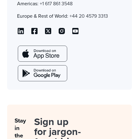
Americas:
+1 617 861 3548
Europe & Rest of World:
+44 20 4579 3313
Sign up
Stay
in
for jargon-
the