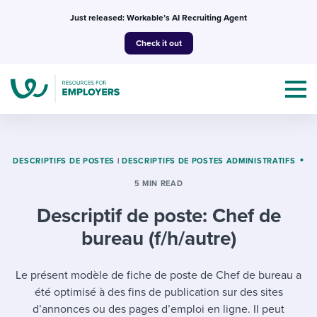
Skip
Just released: Workable’s AI Recruiting Agent
to
Check it out
content
DESCRIPTIFS DE POSTES
|
DESCRIPTIFS DE POSTES ADMINISTRATIFS
5 MIN READ
Topics
Descriptif de poste: Chef de
Templates & Guides
bureau (f/h/autre)
I’m a jobseeker
I NEED HELP WITH...
Le présent modèle de fiche de poste de Chef de bureau a
été optimisé à des fins de publication sur des sites
Mobilizing AI in my work
I WANT...
Attend webinars & events
d’annonces ou des pages d’emploi en ligne. Il peut