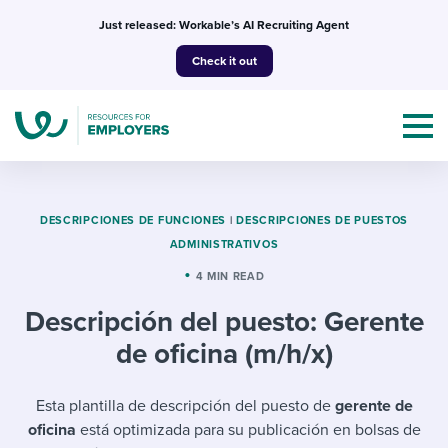
Skip
Just released: Workable’s AI Recruiting Agent
to
Check it out
content
DESCRIPCIONES DE FUNCIONES
|
DESCRIPCIONES DE PUESTOS
ADMINISTRATIVOS
Topics
4 MIN READ
Descripción del puesto: Gerente
Templates & Guides
de oficina (m/h/x)
I’m a jobseeker
I NEED HELP WITH...
Esta plantilla de descripción del puesto de
gerente de
Mobilizing AI in my work
I WANT...
Attend webinars & events
oficina
está optimizada para su publicación en bolsas de