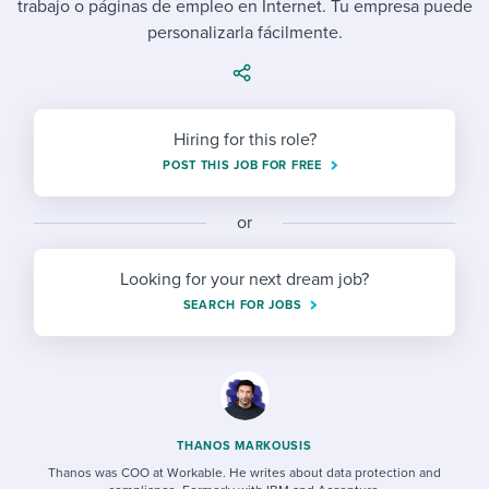
trabajo o páginas de empleo en Internet. Tu empresa puede
Job description templates
Evaluating candidates
I WANT TO LEARN ABOUT...
Workable customer stories
personalizarla fácilmente.
Applying for a job
Interview question templates
Working together with others
Explore Workable
Interview process
Policy templates
Maintaining hiring pipelines
Request a demo
Hiring for this role?
Pay & benefits
Onboarding checklists
Developing & retaining people
POST THIS JOB FOR FREE
Career development
Start a free trial
Step-by-step tutorials
Ensuring compliance
or
Modern working life
Free ebooks & reports
Finding and attracting people
Looking for your next dream job?
Overall career resources
HR terms
Establishing an employer brand
SEARCH FOR JOBS
Workable Academy
Digitizing work processes
Candidate/employee experiences
THANOS MARKOUSIS
Thanos was COO at Workable. He writes about data protection and