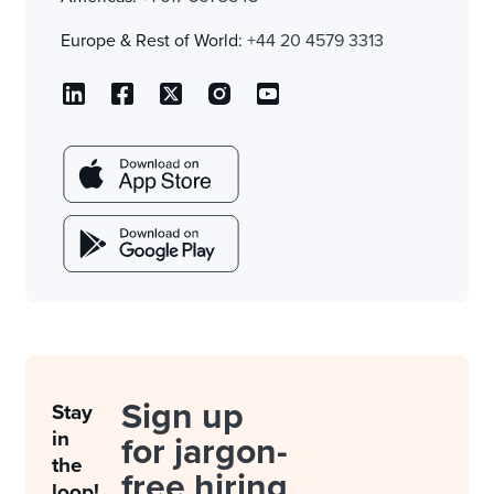
Europe & Rest of World:
+44 20 4579 3313
Sign up
Stay
in
for jargon-
the
free hiring
loop!