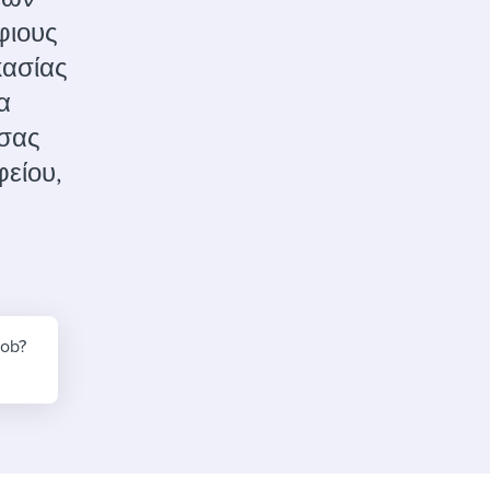
reverse that?
Learn to stay ahead.
φιους
Explore Workable
κασίας
Explore Workable
α
 σας
Explore Workable
φείου,
job?