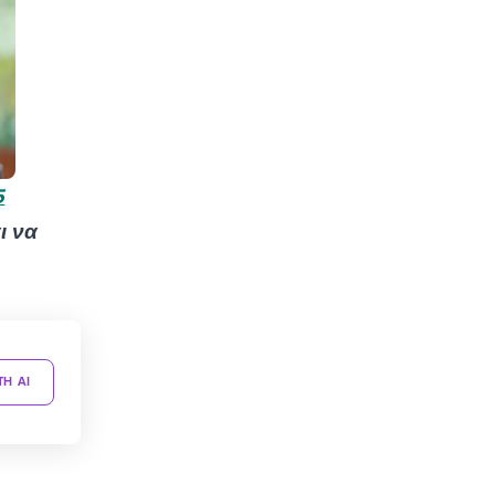
5
ι να
TH AI