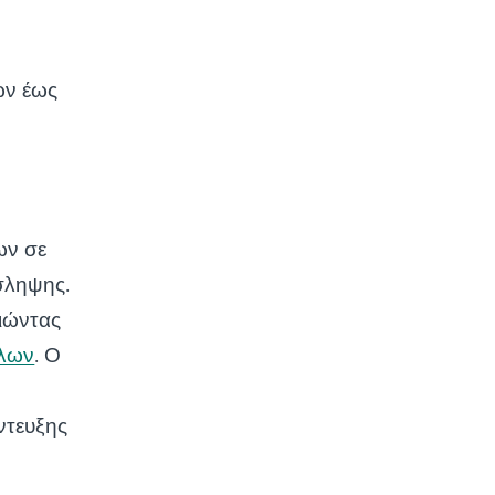
ων έως
ων σε
όσληψης.
ιώντας
ήλων
. Ο
ντευξης