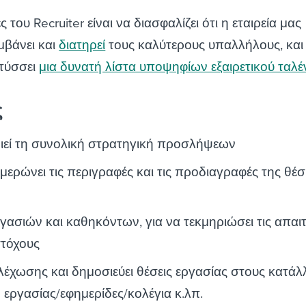
ς του Recruiter είναι να διασφαλίζει ότι η εταιρεία μας
μβάνει και
διατηρεί
τους καλύτερους υπαλλήλους, και
τύσσει
μια δυνατή λίστα υποψηφίων εξαιρετικού ταλέ
ς
οιεί τη συνολική στρατηγική προσλήψεων
μερώνει τις περιγραφές και τις προδιαγραφές της θέ
γασιών και καθηκόντων, για να τεκμηριώσει τις απαι
στόχους
ελέχωσης και δημοσιεύει θέσεις εργασίας στους κατά
εργασίας/εφημερίδες/κολέγια κ.λπ.