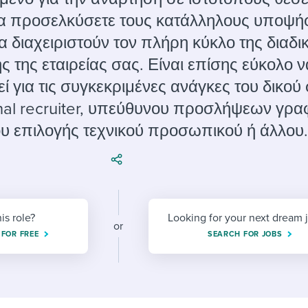
ing an employer brand
 Academy
and tricks for success.
να προσελκύσετε τους κατάλληλους υποψή
e/employee experiences
Workable customer stories
 διαχειριστούν τον πλήρη κύκλο της διαδι
Workable customer stories
 της εταιρείας σας. Είναι επίσης εύκολο ν
 για τις συγκεκριμένες ανάγκες του δικού
Workable customer stories
ernal recruiter, υπεύθυνου προσλήψεων γρα
υ επιλογής τεχνικού προσωπικού ή άλλου.
his role?
Looking for your next dream 
or
 FOR FREE
SEARCH FOR JOBS