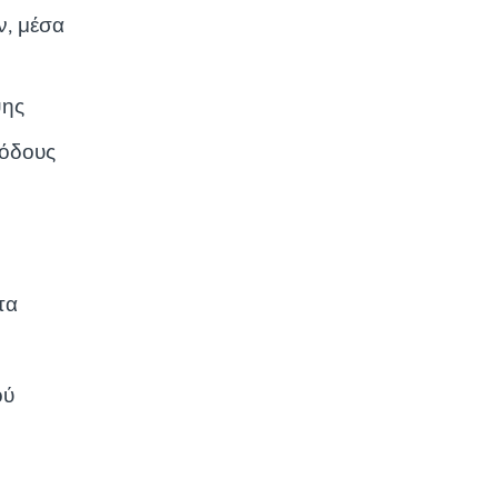
ν, μέσα
ψης
θόδους
τα
ού