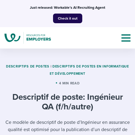
Skip
Just released: Workable’s AI Recruiting Agent
to
Check it out
content
DESCRIPTIFS DE POSTES
|
DESCRIPTIFS DE POSTES EN INFORMATIQUE
ET DÉVELOPPEMENT
Topics
4 MIN READ
Descriptif de poste: Ingénieur
Templates & Guides
QA (f/h/autre)
I’m a jobseeker
I NEED HELP WITH...
Ce modèle de descriptif de poste d’Ingénieur en assurance
Mobilizing AI in my work
I WANT...
Attend webinars & events
qualité est optimisé pour la publication d’un descriptif de