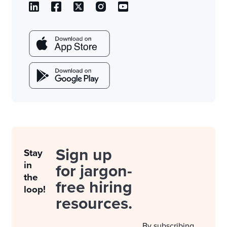
Sign up
Stay
in
for jargon-
the
free hiring
loop!
resources.
By subscribing,