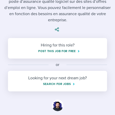
poste d’assurance qualité logiciel sur des sites d’offres
Job description templates
Evaluating candidates
I WANT TO LEARN ABOUT...
Workable customer stories
d’emploi en ligne. Vous pouvez facilement le personnaliser
Applying for a job
Interview question templates
en fonction des besoins en assurance qualité de votre
Working together with others
Explore Workable
entreprise.
Interview process
Policy templates
Maintaining hiring pipelines
Request a demo
Pay & benefits
Onboarding checklists
Developing & retaining people
Hiring for this role?
Career development
Start a free trial
Step-by-step tutorials
Ensuring compliance
POST THIS JOB FOR FREE
Modern working life
Free ebooks & reports
Finding and attracting people
or
Overall career resources
HR terms
Establishing an employer brand
Looking for your next dream job?
Workable Academy
Digitizing work processes
SEARCH FOR JOBS
Candidate/employee experiences