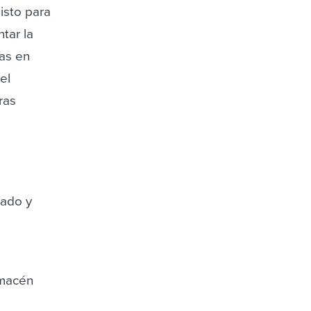
isto para
tar la
cas en
el
ras
iado y
almacén