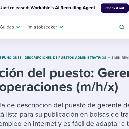
Just released: Workable’s AI Recruiting Agent
Check it out
 Guides
I’m a jobseeker
E FUNCIONES
|
DESCRIPCIONES DE PUESTOS ADMINISTRATIVOS
3 MIN REA
ción del puesto: Gere
For your job search:
To hear from others:
operaciones (m/h/x)
INTERVIEWS & ANSWERS
Or browse by trending
g candidates
 question templates
 process
Typical interview
EXPERT INSIGHTS
questions and potential
FLEX WORK
ng hiring pipelines
g checklists
evelopment
Get insights, guidance,
illa de descripción del puesto de gerente d
answers for each.
A flexible workplace
and tips from those in
 lista para su publicación en bolsas de tr
 compliance
ks & reports
areer resources
means new ways of
the know.
mpleo en Internet y es fácil de adaptar a 
working. Pick up tips