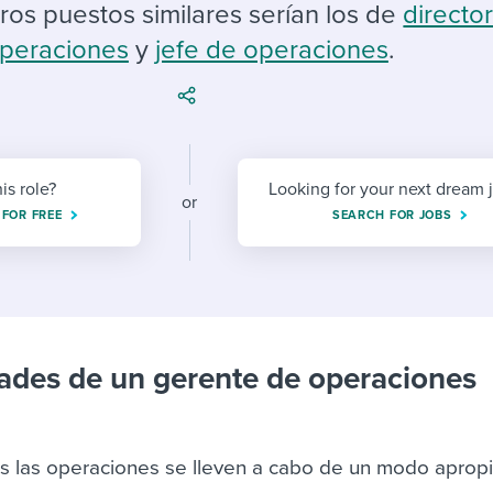
ing an employer brand
 Academy
and tricks for success.
tros puestos similares serían los de
directo
peraciones
y
jefe de operaciones
.
e/employee experiences
Workable customer stories
Workable customer stories
Workable customer stories
his role?
Looking for your next dream 
or
 FOR FREE
SEARCH FOR JOBS
ades de un gerente de operaciones
as las operaciones se lleven a cabo de un modo aprop