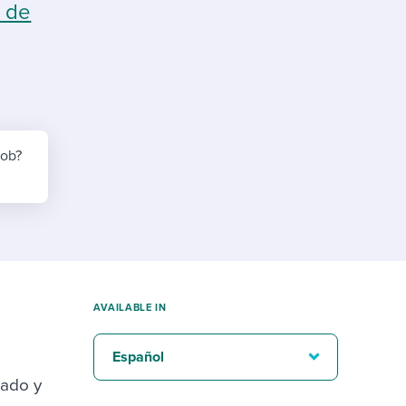
reverse that?
Learn to stay ahead.
r de
Explore Workable
Explore Workable
Explore Workable
job?
AVAILABLE IN
Español
iado y