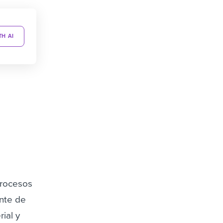
TH AI
procesos
ente de
ial y