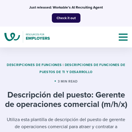
Skip
Just released: Workable’s AI Recruiting Agent
to
Check it out
content
DESCRIPCIONES DE FUNCIONES
|
DESCRIPCIONES DE FUNCIONES DE
PUESTOS DE TI Y DESARROLLO
Topics
3 MIN READ
Descripción del puesto: Gerente
Templates & Guides
de operaciones comercial (m/h/x)
I’m a jobseeker
I NEED HELP WITH...
Utiliza esta plantilla de descripción del puesto de gerente
Mobilizing AI in my work
I WANT...
Attend webinars & events
de operaciones comercial para atraer y contratar a