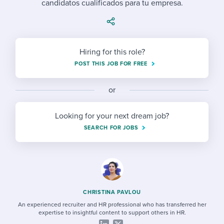
candidatos cualificados para tu empresa.
Job description templates
Evaluating candidates
I WANT TO LEARN ABOUT...
Workable customer stories
Applying for a job
Interview question templates
Working together with others
Explore Workable
Interview process
Policy templates
Maintaining hiring pipelines
Hiring for this role?
Request a demo
POST THIS JOB FOR FREE
Pay & benefits
Onboarding checklists
Developing & retaining people
Career development
or
Start a free trial
Step-by-step tutorials
Ensuring compliance
Modern working life
Free ebooks & reports
Finding and attracting people
Looking for your next dream job?
SEARCH FOR JOBS
Overall career resources
HR terms
Establishing an employer brand
Workable Academy
Digitizing work processes
Candidate/employee experiences
CHRISTINA PAVLOU
An experienced recruiter and HR professional who has transferred her
expertise to insightful content to support others in HR.