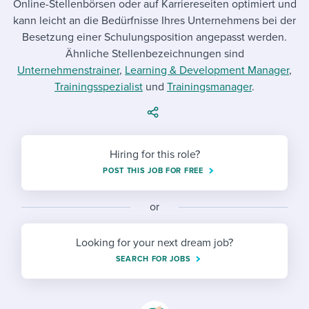
Online-Stellenbörsen oder auf Karriereseiten optimiert und
Job description templates
Evaluating candidates
I WANT TO LEARN ABOUT...
Workable customer stories
kann leicht an die Bedürfnisse Ihres Unternehmens bei der
Applying for a job
Interview question templates
Besetzung einer Schulungsposition angepasst werden.
Working together with others
Explore Workable
Ähnliche Stellenbezeichnungen sind
Interview process
Policy templates
Maintaining hiring pipelines
Unternehmenstrainer
,
Learning & Development Manager
,
Request a demo
Trainingsspezialist
und
Trainingsmanager
.
Pay & benefits
Onboarding checklists
Developing & retaining people
Career development
Start a free trial
Step-by-step tutorials
Ensuring compliance
Hiring for this role?
Modern working life
Free ebooks & reports
Finding and attracting people
POST THIS JOB FOR FREE
Overall career resources
HR terms
Establishing an employer brand
or
Workable Academy
Digitizing work processes
Looking for your next dream job?
Candidate/employee experiences
SEARCH FOR JOBS