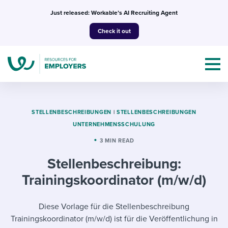
Skip
Just released: Workable’s AI Recruiting Agent
to
Check it out
content
STELLENBESCHREIBUNGEN
|
STELLENBESCHREIBUNGEN
UNTERNEHMENSSCHULUNG
Topics
3 MIN READ
Stellenbeschreibung:
Templates & Guides
Trainingskoordinator (m/w/d)
I’m a jobseeker
I NEED HELP WITH...
Diese Vorlage für die Stellenbeschreibung
Mobilizing AI in my work
I WANT...
Attend webinars & events
Trainingskoordinator (m/w/d) ist für die Veröffentlichung in