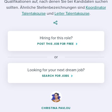
Qualifikationen auf, nach denen Sie bei Kandidaten suchen
Job description templates
Evaluating candidates
I WANT TO LEARN ABOUT...
Workable customer stories
sollten. Ähnliche Stellenbezeichnungen sind
Koordinator
Applying for a job
Interview question templates
Talentakquise
Working together with others
und
Leiter Talentakquise
.
Explore Workable
Interview process
Policy templates
Maintaining hiring pipelines
Request a demo
Pay & benefits
Onboarding checklists
Developing & retaining people
Hiring for this role?
POST THIS JOB FOR FREE
Career development
Start a free trial
Step-by-step tutorials
Ensuring compliance
Modern working life
Free ebooks & reports
or
Finding and attracting people
Overall career resources
HR terms
Establishing an employer brand
Looking for your next dream job?
SEARCH FOR JOBS
Workable Academy
Digitizing work processes
Candidate/employee experiences
CHRISTINA PAVLOU