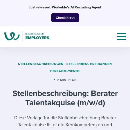
Skip
Just released: Workable’s AI Recruiting Agent
to
Check it out
content
STELLENBESCHREIBUNGEN
|
STELLENBESCHREIBUNGEN
PERSONALWESEN
Topics
2 MIN READ
Stellenbeschreibung: Berater
Templates & Guides
Talentakquise (m/w/d)
I’m a jobseeker
I NEED HELP WITH...
Diese Vorlage für die Stellenbeschreibung Berater
Mobilizing AI in my work
I WANT...
Attend webinars & events
Talentakquise listet die Kernkompetenzen und