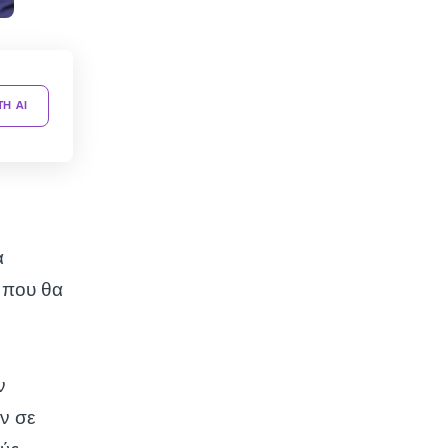
TH AI
α
 που θα
ν
ν σε