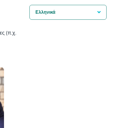
Ελληνικά
ς (π.χ.