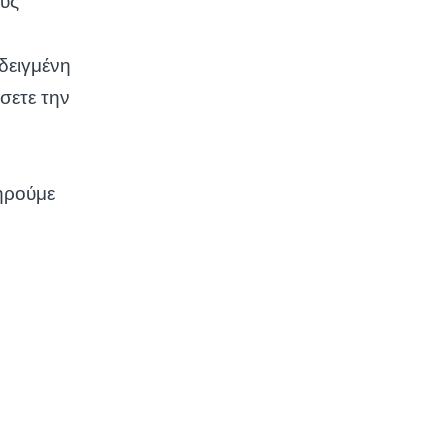
ούς
δειγμένη
σετε την
τηρούμε