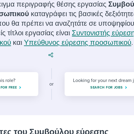
ing an employer brand
 Academy
and tricks for success.
ειγμα περιγραφής θέσης εργασίας
Συμβο
οσωπικού
καταγράφει τις βασικές δεξιότητε
e/employee experiences
Workable customer stories
ου θα πρέπει να αναζητάτε σε υποψηφίου
Workable customer stories
ς τίτλοι εργασίας είναι
Συντονιστής εύρεσ
Workable customer stories
κού
και
Υπεύθυνος εύρεσης προσωπικού
.
his role?
Looking for your next dream 
or
 FOR FREE
SEARCH FOR JOBS
τες του Συμβούλου εύρεσης