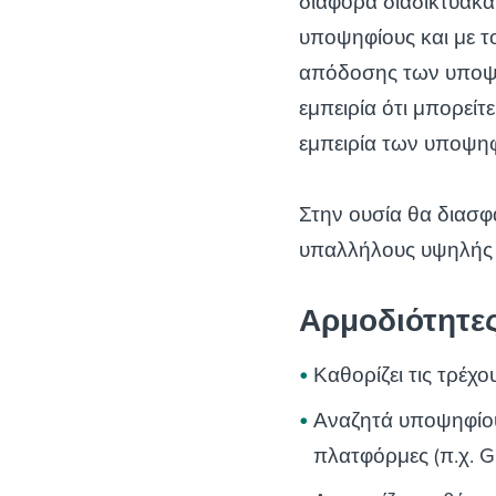
διάφορα διαδικτυακά
υποψηφίους και με τ
απόδοσης των υποψηφ
εμπειρία ότι μπορείτ
εμπειρία των υποψηφ
Στην ουσία θα διασφ
υπαλλήλους υψηλής
Αρμοδιότητε
Καθορίζει τις τρέχ
Αναζητά υποψηφίους
πλατφόρμες (π.χ. G