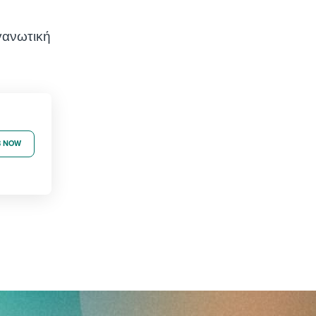
γανωτική
B NOW