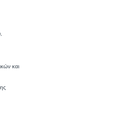
,
ικών και
σης