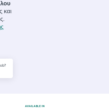
reverse that?
Learn to stay ahead.
ύλου
ς και
Explore Workable
ς.
Explore Workable
ης
Explore Workable
job?
AVAILABLE IN