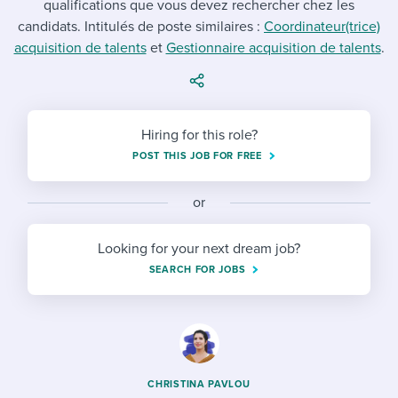
qualifications que vous devez rechercher chez les
Job description templates
Evaluating candidates
I WANT TO LEARN ABOUT...
Workable customer stories
candidats. Intitulés de poste similaires :
Coordinateur(trice)
Applying for a job
Interview question templates
acquisition de talents
et
Working together with others
Gestionnaire acquisition de talents
.
Explore Workable
Interview process
Policy templates
Maintaining hiring pipelines
Request a demo
Pay & benefits
Onboarding checklists
Developing & retaining people
Hiring for this role?
POST THIS JOB FOR FREE
Career development
Start a free trial
Step-by-step tutorials
Ensuring compliance
Modern working life
Free ebooks & reports
or
Finding and attracting people
Overall career resources
HR terms
Establishing an employer brand
Looking for your next dream job?
SEARCH FOR JOBS
Workable Academy
Digitizing work processes
Candidate/employee experiences
CHRISTINA PAVLOU