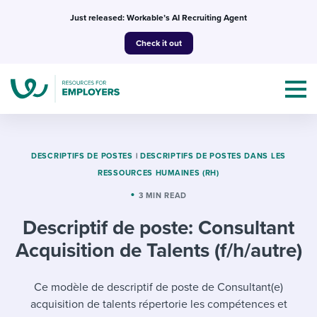
Skip
Just released: Workable’s AI Recruiting Agent
to
Check it out
content
DESCRIPTIFS DE POSTES
|
DESCRIPTIFS DE POSTES DANS LES
RESSOURCES HUMAINES (RH)
Topics
3 MIN READ
Descriptif de poste: Consultant
Templates & Guides
Acquisition de Talents (f/h/autre)
I’m a jobseeker
I NEED HELP WITH...
Ce modèle de descriptif de poste de Consultant(e)
Mobilizing AI in my work
I WANT...
Attend webinars & events
acquisition de talents répertorie les compétences et