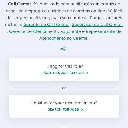
Job description templates
Evaluating candidates
I WANT TO LEARN ABOUT...
Call Center
foi otimizado para publicação em portais de
Workable customer stories
vagas de emprego ou páginas de carreiras on-line e é fácil
Applying for a job
Interview question templates
Working together with others
Explore Workable
de ser personalizado para a sua empresa. Cargos similares
incluem:
Gerente de Call Center
,
Supervisor de Call Center
Interview process
Policy templates
Maintaining hiring pipelines
,
Gerente de Atendimento ao Cliente
e
Representante de
Request a demo
Atendimento ao Cliente
.
Pay & benefits
Onboarding checklists
Developing & retaining people
Career development
Start a free trial
Step-by-step tutorials
Ensuring compliance
Modern working life
Free ebooks & reports
Finding and attracting people
Hiring for this role?
POST THIS JOB FOR FREE
Overall career resources
HR terms
Establishing an employer brand
or
Workable Academy
Digitizing work processes
Looking for your next dream job?
Candidate/employee experiences
SEARCH FOR JOBS