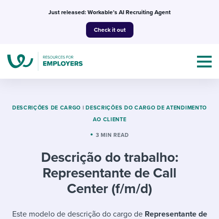
Skip
Just released: Workable’s AI Recruiting Agent
to
Check it out
content
DESCRIÇÕES DE CARGO
|
DESCRIÇÕES DO CARGO DE ATENDIMENTO
AO CLIENTE
Topics
3 MIN READ
Descrição do trabalho:
Templates & Guides
Representante de Call
I’m a jobseeker
Center (f/m/d)
I NEED HELP WITH...
Mobilizing AI in my work
I WANT...
Attend webinars & events
Este modelo de descrição do cargo de
Representante de