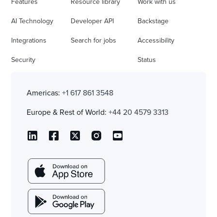
Features
Resource library
Work with us
AI Technology
Developer API
Backstage
Integrations
Search for jobs
Accessibility
Security
Status
Americas:
+1 617 861 3548
Europe & Rest of World:
+44 20 4579 3313