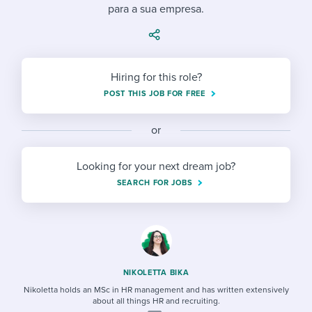
Job description templates
Evaluating candidates
para a sua empresa.
I WANT TO LEARN ABOUT...
Workable customer stories
Applying for a job
Interview question templates
Working together with others
Explore Workable
Interview process
Policy templates
Maintaining hiring pipelines
Hiring for this role?
Request a demo
Pay & benefits
POST THIS JOB FOR FREE
Onboarding checklists
Developing & retaining people
Career development
Start a free trial
Step-by-step tutorials
Ensuring compliance
or
Modern working life
Free ebooks & reports
Finding and attracting people
Looking for your next dream job?
SEARCH FOR JOBS
Overall career resources
HR terms
Establishing an employer brand
Workable Academy
Digitizing work processes
Candidate/employee experiences
NIKOLETTA BIKA
Nikoletta holds an MSc in HR management and has written extensively
about all things HR and recruiting.