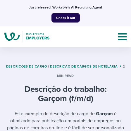
Skip
Just released: Workable’s AI Recruiting Agent
to
Check it out
content
DESCRIÇÕES DE CARGO
|
DESCRIÇÃO DE CARGOS DE HOTELARIA
2
MIN READ
Topics
Descrição do trabalho:
Templates & Guides
Garçom (f/m/d)
I’m a jobseeker
I NEED HELP WITH...
Este exemplo de descrição de cargo de
Garçom
é
otimizado para publicação em portais de empregos ou
Mobilizing AI in my work
I WANT...
Attend webinars & events
páginas de carreiras on-line e é fácil de ser personalizado