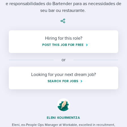
Job description templates
Evaluating candidates
e responsabilidades do Bartender para as necessidades de
I WANT TO LEARN ABOUT...
Workable customer stories
seu bar ou restaurante.
Applying for a job
Interview question templates
Working together with others
Explore Workable
Interview process
Policy templates
Maintaining hiring pipelines
Request a demo
Hiring for this role?
Pay & benefits
Onboarding checklists
Developing & retaining people
POST THIS JOB FOR FREE
Career development
Start a free trial
Step-by-step tutorials
Ensuring compliance
or
Modern working life
Free ebooks & reports
Finding and attracting people
Looking for your next dream job?
Overall career resources
HR terms
Establishing an employer brand
SEARCH FOR JOBS
Workable Academy
Digitizing work processes
Candidate/employee experiences
ELENI KOURMENTZA
Eleni, ex-People Ops Manager at Workable, excelled in recruitment,