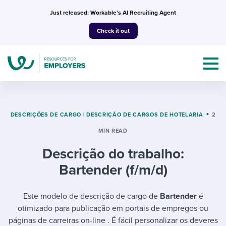
Skip
Just released: Workable’s AI Recruiting Agent
to
Check it out
content
DESCRIÇÕES DE CARGO
|
DESCRIÇÃO DE CARGOS DE HOTELARIA
2
MIN READ
Topics
Descrição do trabalho:
Templates & Guides
Bartender (f/m/d)
I’m a jobseeker
I NEED HELP WITH...
Este modelo de descrição de cargo de
Bartender
é
otimizado para publicação em portais de empregos ou
Mobilizing AI in my work
I WANT...
Attend webinars & events
páginas de carreiras on-line . É fácil personalizar os deveres