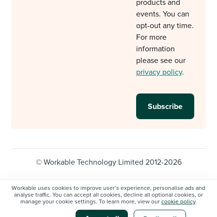
products and
events. You can
opt-out any time.
For more
information
please see our
privacy policy
.
© Workable Technology Limited 2012-2026
Legal
Privacy policy
Cookie Settings
Workable uses cookies to improve user’s experience, personalise ads and
analyse traffic. You can accept all cookies, decline all optional cookies, or
Do not sell/share my personal information
manage your cookie settings. To learn more, view our
cookie policy
.
Modern slavery statement