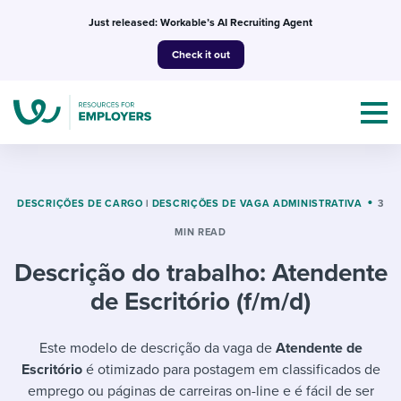
Skip
Just released: Workable’s AI Recruiting Agent
to
Check it out
content
DESCRIÇÕES DE CARGO
|
DESCRIÇÕES DE VAGA ADMINISTRATIVA
3
MIN READ
Topics
Descrição do trabalho: Atendente
Templates & Guides
de Escritório (f/m/d)
I’m a jobseeker
I NEED HELP WITH...
Este modelo de descrição da vaga de
Atendente de
Escritório
é otimizado para postagem em classificados de
Mobilizing AI in my work
I WANT...
Attend webinars & events
emprego ou páginas de carreiras on-line e é fácil de ser