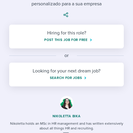
Job description templates
Evaluating candidates
personalizado para a sua empresa
I WANT TO LEARN ABOUT...
Workable customer stories
Applying for a job
Interview question templates
Working together with others
Explore Workable
Interview process
Policy templates
Maintaining hiring pipelines
Hiring for this role?
Request a demo
Pay & benefits
POST THIS JOB FOR FREE
Onboarding checklists
Developing & retaining people
Career development
Start a free trial
Step-by-step tutorials
Ensuring compliance
or
Modern working life
Free ebooks & reports
Finding and attracting people
Looking for your next dream job?
SEARCH FOR JOBS
Overall career resources
HR terms
Establishing an employer brand
Workable Academy
Digitizing work processes
Candidate/employee experiences
NIKOLETTA BIKA
Nikoletta holds an MSc in HR management and has written extensively
about all things HR and recruiting.