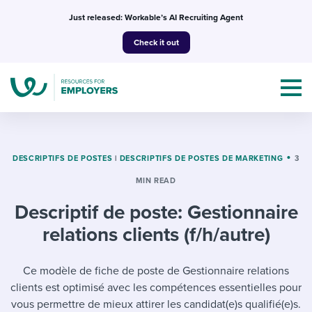
Skip
Just released: Workable’s AI Recruiting Agent
to
Check it out
content
DESCRIPTIFS DE POSTES
|
DESCRIPTIFS DE POSTES DE MARKETING
3
MIN READ
Topics
Descriptif de poste: Gestionnaire
Templates & Guides
relations clients (f/h/autre)
I’m a jobseeker
I NEED HELP WITH...
Ce modèle de fiche de poste de Gestionnaire relations
clients est optimisé avec les compétences essentielles pour
Mobilizing AI in my work
I WANT...
Attend webinars & events
vous permettre de mieux attirer les candidat(e)s qualifié(e)s.