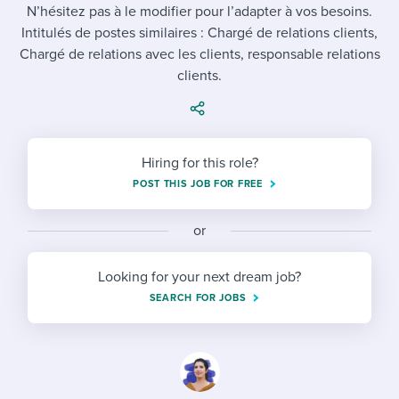
Job description templates
Evaluating candidates
N’hésitez pas à le modifier pour l’adapter à vos besoins.
I WANT TO LEARN ABOUT...
Workable customer stories
Intitulés de postes similaires : Chargé de relations clients,
Applying for a job
Interview question templates
Working together with others
Explore Workable
Chargé de relations avec les clients, responsable relations
clients.
Interview process
Policy templates
Maintaining hiring pipelines
Request a demo
Pay & benefits
Onboarding checklists
Developing & retaining people
Career development
Start a free trial
Hiring for this role?
Step-by-step tutorials
Ensuring compliance
POST THIS JOB FOR FREE
Modern working life
Free ebooks & reports
Finding and attracting people
or
Overall career resources
HR terms
Establishing an employer brand
Looking for your next dream job?
Workable Academy
Digitizing work processes
SEARCH FOR JOBS
Candidate/employee experiences