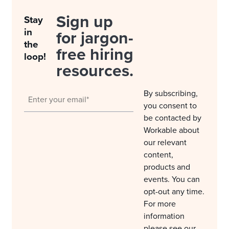
Sign up
Stay
in
for jargon-
the
free hiring
loop!
resources.
By subscribing,
you consent to
be contacted by
Workable about
our relevant
content,
products and
events. You can
opt-out any time.
For more
information
please see our