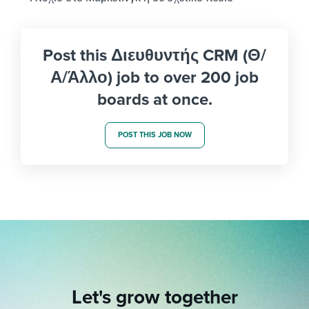
Post this Διευθυντής CRM (Θ/
Α/Άλλο) job to over 200 job
boards at once.
POST THIS JOB NOW
Let's grow together