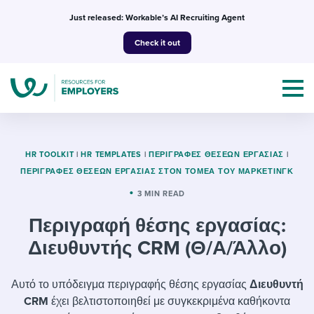
Skip
Just released: Workable’s AI Recruiting Agent
to
Check it out
content
HR TOOLKIT
|
HR TEMPLATES
|
ΠΕΡΙΓΡΑΦΈΣ ΘΈΣΕΩΝ ΕΡΓΑΣΊΑΣ
|
ΠΕΡΙΓΡΑΦΈΣ ΘΈΣΕΩΝ ΕΡΓΑΣΊΑΣ ΣΤΟΝ ΤΟΜΈΑ ΤΟΥ ΜΆΡΚΕΤΙΝΓΚ
Topics
3 MIN READ
Περιγραφή θέσης εργασίας:
Templates & Guides
Διευθυντής CRM (Θ/Α/Άλλο)
I’m a jobseeker
I NEED HELP WITH...
Αυτό το υπόδειγμα περιγραφής θέσης εργασίας
Διευθυντή
Mobilizing AI in my work
I WANT...
Attend webinars & events
CRM
έχει βελτιστοποιηθεί με συγκεκριμένα καθήκοντα