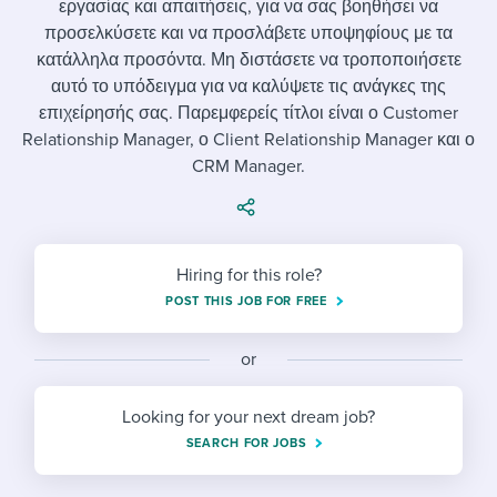
εργασίας και απαιτήσεις, για να σας βοηθήσει να
Job description templates
Evaluating candidates
I WANT TO LEARN ABOUT...
Workable customer stories
προσελκύσετε και να προσλάβετε υποψηφίους με τα
Applying for a job
Interview question templates
κατάλληλα προσόντα. Μη διστάσετε να τροποποιήσετε
Working together with others
Explore Workable
αυτό το υπόδειγμα για να καλύψετε τις ανάγκες της
Interview process
Policy templates
Maintaining hiring pipelines
επιχείρησής σας. Παρεμφερείς τίτλοι είναι ο Customer
Request a demo
Relationship Manager, ο Client Relationship Manager και ο
Pay & benefits
Onboarding checklists
Developing & retaining people
CRM Manager.
Career development
Start a free trial
Step-by-step tutorials
Ensuring compliance
Modern working life
Free ebooks & reports
Finding and attracting people
Hiring for this role?
Overall career resources
HR terms
Establishing an employer brand
POST THIS JOB FOR FREE
Workable Academy
Digitizing work processes
or
Candidate/employee experiences
Looking for your next dream job?
SEARCH FOR JOBS