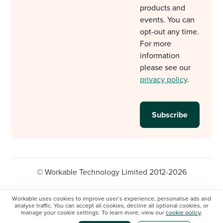
products and
events. You can
opt-out any time.
For more
information
please see our
privacy policy
.
© Workable Technology Limited 2012-2026
Legal
Privacy policy
Cookie Settings
Workable uses cookies to improve user’s experience, personalise ads and
analyse traffic. You can accept all cookies, decline all optional cookies, or
Do not sell/share my personal information
manage your cookie settings. To learn more, view our
cookie policy
.