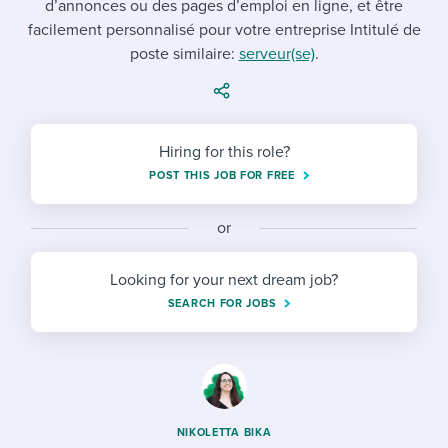
d’annonces ou des pages d’emploi en ligne, et être
Job description templates
Evaluating candidates
I WANT TO LEARN ABOUT...
Workable customer stories
facilement personnalisé pour votre entreprise Intitulé de
Applying for a job
Interview question templates
poste similaire:
Working together with others
serveur(se)
.
Explore Workable
Interview process
Policy templates
Maintaining hiring pipelines
Request a demo
Pay & benefits
Onboarding checklists
Developing & retaining people
Hiring for this role?
POST THIS JOB FOR FREE
Career development
Start a free trial
Step-by-step tutorials
Ensuring compliance
Modern working life
Free ebooks & reports
or
Finding and attracting people
Overall career resources
HR terms
Establishing an employer brand
Looking for your next dream job?
SEARCH FOR JOBS
Workable Academy
Digitizing work processes
Candidate/employee experiences
NIKOLETTA BIKA