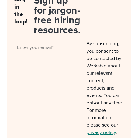
Sign up
in
for jargon-
the
free hiring
loop!
resources.
By subscribing,
you consent to
be contacted by
Workable about
our relevant
content,
products and
events. You can
opt-out any time.
For more
information
please see our
privacy policy
.