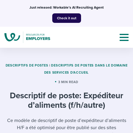
Skip
Just released: Workable’s AI Recruiting Agent
to
Check it out
content
DESCRIPTIFS DE POSTES
|
DESCRIPTIFS DE POSTES DANS LE DOMAINE
DES SERVICES D'ACCUEIL
Topics
3 MIN READ
Descriptif de poste: Expéditeur
Templates & Guides
d’aliments (f/h/autre)
I’m a jobseeker
I NEED HELP WITH...
Ce modèle de descriptif de poste d’expéditeur d’aliments
Mobilizing AI in my work
I WANT...
Attend webinars & events
H/F a été optimisé pour être publié sur des sites