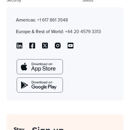
Security
Status
Americas:
+1 617 861 3548
Europe & Rest of World:
+44 20 4579 3313
Stay