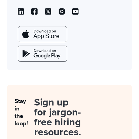
Sign up
Stay
in
for jargon-
the
free hiring
loop!
resources.