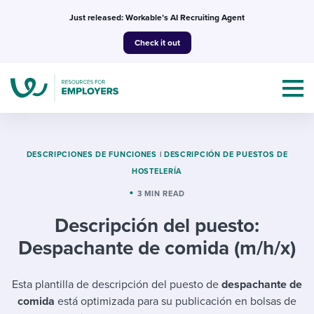
Skip
Just released: Workable’s AI Recruiting Agent
to
Check it out
content
DESCRIPCIONES DE FUNCIONES
|
DESCRIPCIÓN DE PUESTOS DE
HOSTELERÍA
Topics
3 MIN READ
Descripción del puesto:
Templates & Guides
Despachante de comida (m/h/x)
I’m a jobseeker
I NEED HELP WITH...
Esta plantilla de descripción del puesto de
despachante de
Mobilizing AI in my work
I WANT...
Attend webinars & events
comida
está optimizada para su publicación en bolsas de