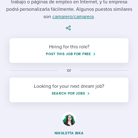
trabajo o páginas de empleo en Internet, y tu empresa
Job description templates
Evaluating candidates
I WANT TO LEARN ABOUT...
Workable customer stories
podrá personalizarla fácilmente. Algunos puestos similares
Applying for a job
Interview question templates
son
camarero/camarera
Working together with others
.
Explore Workable
Interview process
Policy templates
Maintaining hiring pipelines
Request a demo
Pay & benefits
Onboarding checklists
Developing & retaining people
Hiring for this role?
POST THIS JOB FOR FREE
Career development
Start a free trial
Step-by-step tutorials
Ensuring compliance
Modern working life
Free ebooks & reports
or
Finding and attracting people
Overall career resources
HR terms
Establishing an employer brand
Looking for your next dream job?
SEARCH FOR JOBS
Workable Academy
Digitizing work processes
Candidate/employee experiences
NIKOLETTA BIKA