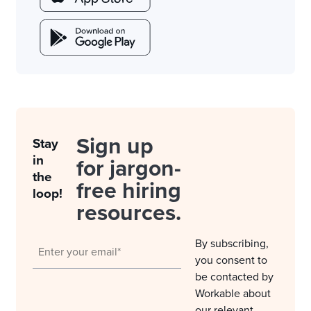
Sign up
Stay
in
for jargon-
the
free hiring
loop!
resources.
By subscribing,
you consent to
be contacted by
Workable about
our relevant