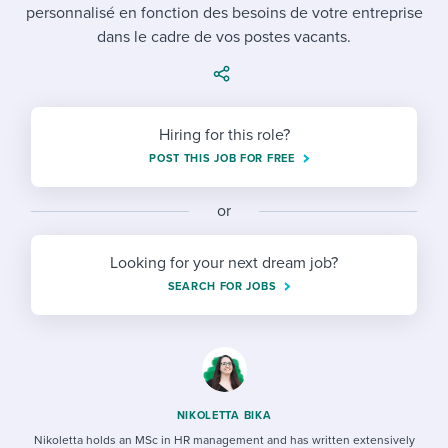
Job description templates
Evaluating candidates
personnalisé en fonction des besoins de votre entreprise
I WANT TO LEARN ABOUT...
Workable customer stories
dans le cadre de vos postes vacants.
Applying for a job
Interview question templates
Working together with others
Explore Workable
Interview process
Policy templates
Maintaining hiring pipelines
Request a demo
Hiring for this role?
Pay & benefits
Onboarding checklists
Developing & retaining people
POST THIS JOB FOR FREE
Career development
Start a free trial
Step-by-step tutorials
Ensuring compliance
or
Modern working life
Free ebooks & reports
Finding and attracting people
Looking for your next dream job?
Overall career resources
HR terms
Establishing an employer brand
SEARCH FOR JOBS
Workable Academy
Digitizing work processes
Candidate/employee experiences
NIKOLETTA BIKA
Nikoletta holds an MSc in HR management and has written extensively