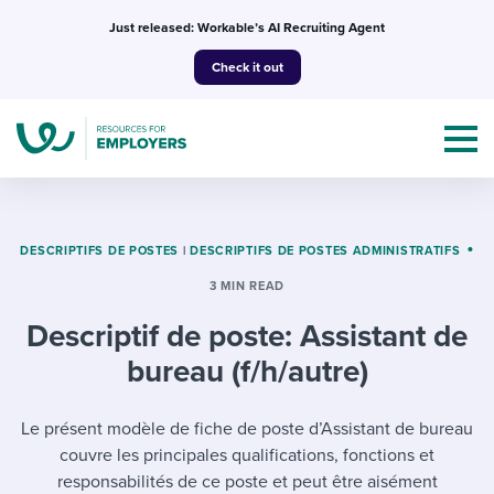
Skip
Just released: Workable’s AI Recruiting Agent
to
Check it out
content
DESCRIPTIFS DE POSTES
|
DESCRIPTIFS DE POSTES ADMINISTRATIFS
3 MIN READ
Topics
Descriptif de poste: Assistant de
Templates & Guides
bureau (f/h/autre)
I’m a jobseeker
I NEED HELP WITH...
Le présent modèle de fiche de poste d’Assistant de bureau
couvre les principales qualifications, fonctions et
Mobilizing AI in my work
I WANT...
Attend webinars & events
responsabilités de ce poste et peut être aisément