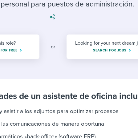
ing an employer brand
 Academy
and tricks for success.
 personal para puestos de administración.
e/employee experiences
Workable customer stories
Workable customer stories
Workable customer stories
his role?
Looking for your next dream 
or
 FOR FREE
SEARCH FOR JOBS
des de un asistente de oficina incl
 y asistir a los adjuntos para optimizar procesos
buir las comunicaciones de manera oportuna
formáticos «back-office» (software ERP)