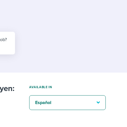
reverse that?
Learn to stay ahead.
Explore Workable
Explore Workable
Explore Workable
job?
uyen:
AVAILABLE IN
Español