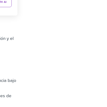
TH AI
ón y el
a
ncia bajo
e
ces de