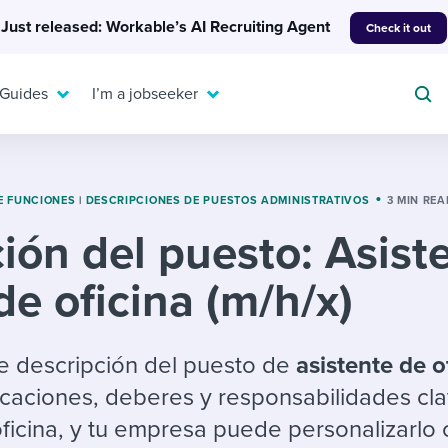
Just released: Workable’s AI Recruiting Agent
Check it out
 Guides
I’m a jobseeker
E FUNCIONES
|
DESCRIPCIONES DE PUESTOS ADMINISTRATIVOS
3 MIN REA
ión del puesto: Asist
For your job search:
To hear from others:
de oficina (m/h/x)
INTERVIEWS & ANSWERS
Or browse by trending
g candidates
 question templates
 process
Typical interview
EXPERT INSIGHTS
questions and potential
FLEX WORK
ng hiring pipelines
g checklists
evelopment
Get insights, guidance,
e descripción del puesto de
asistente de o
answers for each.
A flexible workplace
and tips from those in
ficaciones, deberes y responsabilidades cl
 compliance
ks & reports
areer resources
means new ways of
the know.
oficina, y tu empresa puede personalizarlo
working. Pick up tips