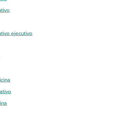
ativo
tivo ejecutivo
o
icina
ativo
ina