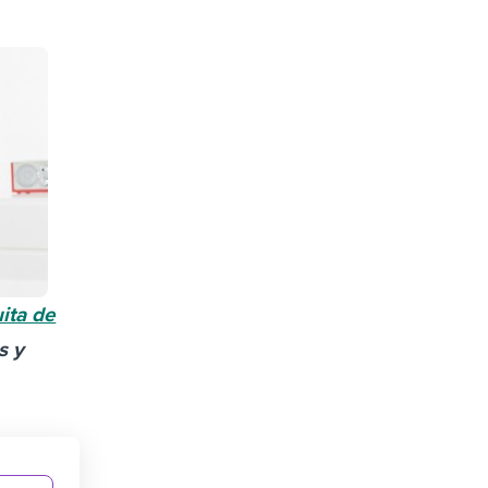
uita de
s y