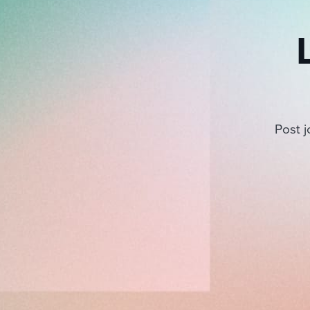
Post j