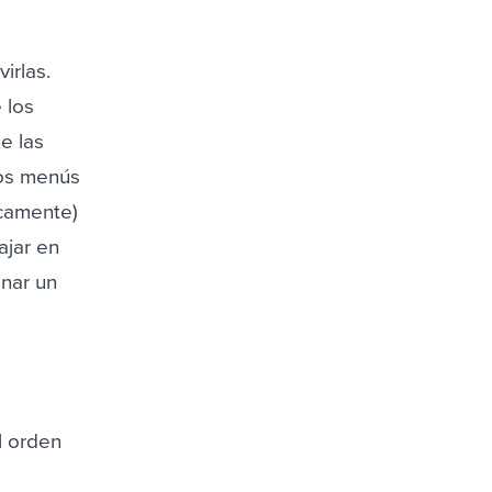
irlas.
 los
e las
los menús
icamente)
ajar en
onar un
l orden