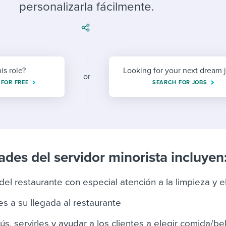
ing an employer brand
 Academy
and tricks for success.
personalizarla fácilmente.
e/employee experiences
Workable customer stories
Workable customer stories
Workable customer stories
his role?
Looking for your next dream 
or
 FOR FREE
SEARCH FOR JOBS
des del servidor minorista incluyen
del restaurante con especial atención a la limpieza y e
es a su llegada al restaurante
s, servirles y ayudar a los clientes a elegir comida/b