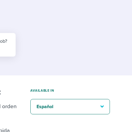
reverse that?
Learn to stay ahead.
Explore Workable
Explore Workable
Explore Workable
job?
:
AVAILABLE IN
l orden
Español
ebida