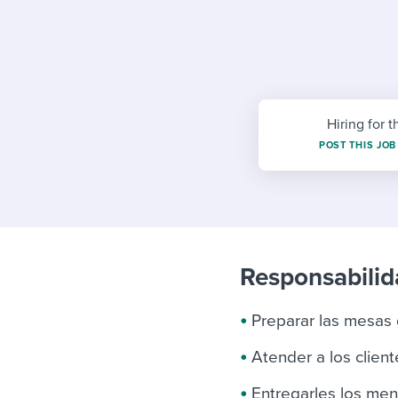
Finding and attracting people
HR terms
Establish
Workable
Digitizing work processes
Candidat
Attend webinars & events
Attend webinars & events
Attend webinars & events
Hiring for t
POST THIS JOB
Responsabilida
Preparar las mesas 
Atender a los client
Entregarles los menú