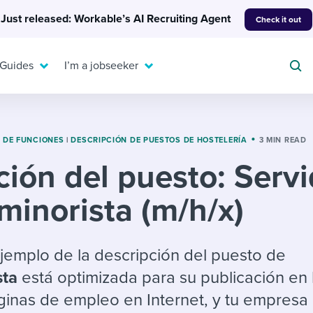
Just released: Workable’s AI Recruiting Agent
Check it out
 Guides
I’m a jobseeker
 DE FUNCIONES
|
DESCRIPCIÓN DE PUESTOS DE HOSTELERÍA
3 MIN READ
ción del puesto: Servi
For your job search:
To hear from others:
minorista (m/h/x)
INTERVIEWS & ANSWERS
Or browse by trending
g candidates
 question templates
 process
Typical interview
EXPERT INSIGHTS
questions and potential
FLEX WORK
ng hiring pipelines
g checklists
evelopment
Get insights, guidance,
jemplo de la descripción del puesto de
answers for each.
A flexible workplace
and tips from those in
sta
está optimizada para su publicación en
 compliance
ks & reports
areer resources
means new ways of
the know.
ginas de empleo en Internet, y tu empresa
working. Pick up tips