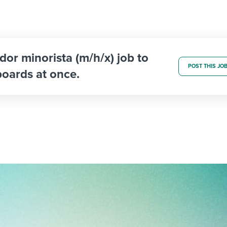
idor minorista (m/h/x) job to
POST THIS JO
boards at once.