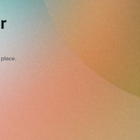
r
 place.