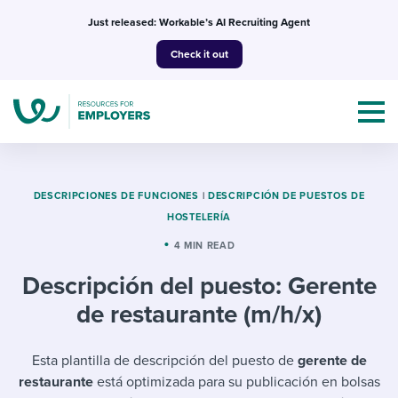
Skip
Just released: Workable’s AI Recruiting Agent
to
Check it out
content
DESCRIPCIONES DE FUNCIONES
|
DESCRIPCIÓN DE PUESTOS DE
HOSTELERÍA
Topics
4 MIN READ
Descripción del puesto: Gerente
Templates & Guides
de restaurante (m/h/x)
I’m a jobseeker
I NEED HELP WITH...
Esta plantilla de descripción del puesto de
gerente de
Mobilizing AI in my work
I WANT...
Attend webinars & events
restaurante
está optimizada para su publicación en bolsas