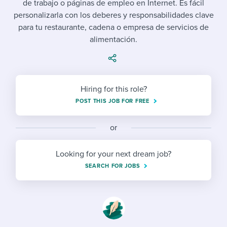
de trabajo o páginas de empleo en Internet. Es fácil
Job description templates
Evaluating candidates
I WANT TO LEARN ABOUT...
Workable customer stories
personalizarla con los deberes y responsabilidades clave
Applying for a job
Interview question templates
para tu restaurante, cadena o empresa de servicios de
Working together with others
Explore Workable
alimentación.
Interview process
Policy templates
Maintaining hiring pipelines
Request a demo
Pay & benefits
Onboarding checklists
Developing & retaining people
Hiring for this role?
Career development
Start a free trial
Step-by-step tutorials
Ensuring compliance
POST THIS JOB FOR FREE
Modern working life
Free ebooks & reports
Finding and attracting people
or
Overall career resources
HR terms
Establishing an employer brand
Looking for your next dream job?
Workable Academy
Digitizing work processes
SEARCH FOR JOBS
Candidate/employee experiences