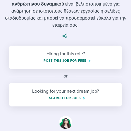
Job description templates
Evaluating candidates
I WANT TO LEARN ABOUT...
ανθρώπινου δυναμικού
είναι βελτιστοποιημένο για
Workable customer stories
ανάρτηση σε ιστότοπους θέσεων εργασίας ή σελίδες
Applying for a job
Interview question templates
Working together with others
Explore Workable
σταδιοδρομίας και μπορεί να προσαρμοστεί εύκολα για την
εταιρεία σας.
Interview process
Policy templates
Maintaining hiring pipelines
Request a demo
Pay & benefits
Onboarding checklists
Developing & retaining people
Career development
Start a free trial
Step-by-step tutorials
Hiring for this role?
Ensuring compliance
POST THIS JOB FOR FREE
Modern working life
Free ebooks & reports
Finding and attracting people
or
Overall career resources
HR terms
Establishing an employer brand
Looking for your next dream job?
Workable Academy
Digitizing work processes
SEARCH FOR JOBS
Candidate/employee experiences