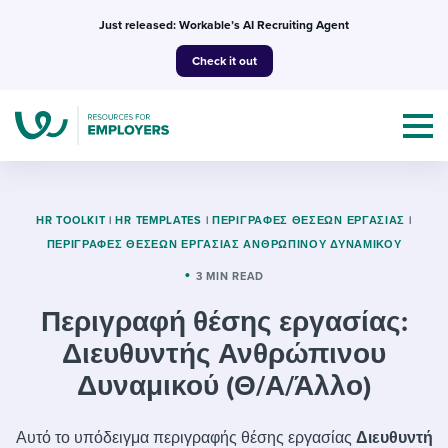
Skip
Just released: Workable’s AI Recruiting Agent
to
Check it out
content
HR TOOLKIT
|
HR TEMPLATES
|
ΠΕΡΙΓΡΑΦΈΣ ΘΈΣΕΩΝ ΕΡΓΑΣΊΑΣ
|
ΠΕΡΙΓΡΑΦΈΣ ΘΈΣΕΩΝ ΕΡΓΑΣΊΑΣ ΑΝΘΡΏΠΙΝΟΥ ΔΥΝΑΜΙΚΟΎ
Topics
3 MIN READ
Περιγραφή θέσης εργασίας:
Templates & Guides
Διευθυντής Ανθρώπινου
I’m a jobseeker
Δυναμικού (Θ/Α/Άλλο)
I NEED HELP WITH...
Mobilizing AI in my work
I WANT...
Attend webinars & events
Αυτό το υπόδειγμα περιγραφής θέσης εργασίας
Διευθυντή