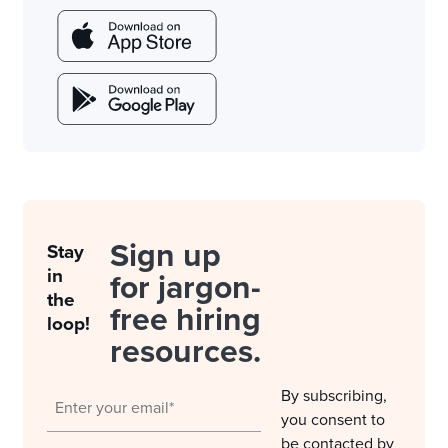
Sign up
Stay
in
for jargon-
the
free hiring
loop!
resources.
By subscribing,
you consent to
be contacted by