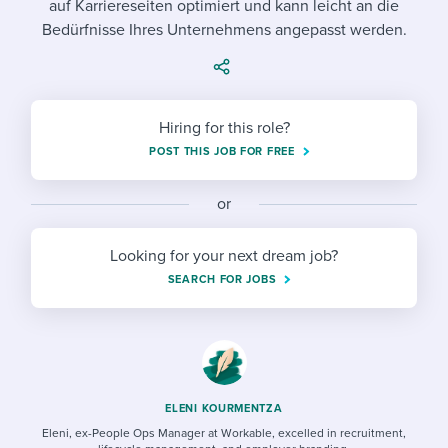
auf Karriereseiten optimiert und kann leicht an die
Job description templates
Evaluating candidates
I WANT TO LEARN ABOUT...
Workable customer stories
Bedürfnisse Ihres Unternehmens angepasst werden.
Applying for a job
Interview question templates
Working together with others
Explore Workable
Interview process
Policy templates
Maintaining hiring pipelines
Request a demo
Hiring for this role?
Pay & benefits
Onboarding checklists
Developing & retaining people
POST THIS JOB FOR FREE
Career development
Start a free trial
Step-by-step tutorials
Ensuring compliance
or
Modern working life
Free ebooks & reports
Finding and attracting people
Looking for your next dream job?
Overall career resources
HR terms
Establishing an employer brand
SEARCH FOR JOBS
Workable Academy
Digitizing work processes
Candidate/employee experiences
ELENI KOURMENTZA
Eleni, ex-People Ops Manager at Workable, excelled in recruitment,