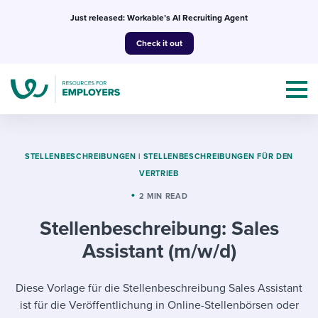
Skip
Just released: Workable’s AI Recruiting Agent
to
Check it out
content
STELLENBESCHREIBUNGEN
|
STELLENBESCHREIBUNGEN FÜR DEN
VERTRIEB
Topics
2 MIN READ
Stellenbeschreibung: Sales
Templates & Guides
Assistant (m/w/d)
I’m a jobseeker
I NEED HELP WITH...
Diese Vorlage für die Stellenbeschreibung Sales Assistant
Mobilizing AI in my work
I WANT...
Attend webinars & events
ist für die Veröffentlichung in Online-Stellenbörsen oder