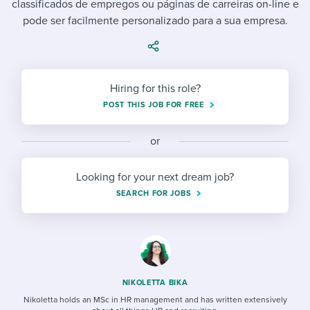
classificados de empregos ou páginas de carreiras on-line e
Job description templates
Evaluating candidates
I WANT TO LEARN ABOUT...
Workable customer stories
pode ser facilmente personalizado para a sua empresa.
Applying for a job
Interview question templates
Working together with others
Explore Workable
Interview process
Policy templates
Maintaining hiring pipelines
Request a demo
Hiring for this role?
Pay & benefits
Onboarding checklists
Developing & retaining people
POST THIS JOB FOR FREE
Career development
Start a free trial
Step-by-step tutorials
Ensuring compliance
or
Modern working life
Free ebooks & reports
Finding and attracting people
Looking for your next dream job?
Overall career resources
HR terms
Establishing an employer brand
SEARCH FOR JOBS
Workable Academy
Digitizing work processes
Candidate/employee experiences
NIKOLETTA BIKA
Nikoletta holds an MSc in HR management and has written extensively