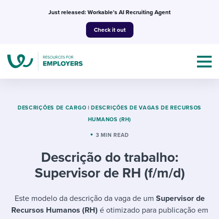
Skip
Just released: Workable’s AI Recruiting Agent
to
Check it out
content
DESCRIÇÕES DE CARGO
|
DESCRIÇÕES DE VAGAS DE RECURSOS
HUMANOS (RH)
Topics
3 MIN READ
Descrição do trabalho:
Templates & Guides
Supervisor de RH (f/m/d)
I’m a jobseeker
I NEED HELP WITH...
Este modelo da descrição da vaga de um
Supervisor de
Mobilizing AI in my work
I WANT...
Attend webinars & events
Recursos Humanos (RH)
é otimizado para publicação em