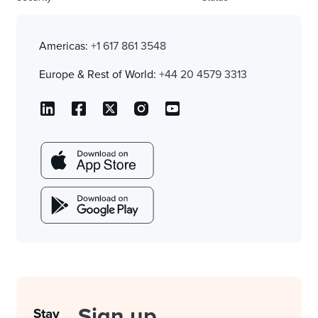
Americas:
+1 617 861 3548
Europe & Rest of World:
+44 20 4579 3313
Sign up
Stay