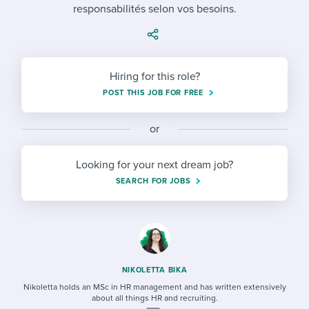
Job description templates
Evaluating candidates
responsabilités selon vos besoins.
I WANT TO LEARN ABOUT...
Workable customer stories
Applying for a job
Interview question templates
Working together with others
Explore Workable
Interview process
Policy templates
Maintaining hiring pipelines
Hiring for this role?
Request a demo
Pay & benefits
POST THIS JOB FOR FREE
Onboarding checklists
Developing & retaining people
Career development
Start a free trial
Step-by-step tutorials
Ensuring compliance
or
Modern working life
Free ebooks & reports
Finding and attracting people
Looking for your next dream job?
SEARCH FOR JOBS
Overall career resources
HR terms
Establishing an employer brand
Workable Academy
Digitizing work processes
Candidate/employee experiences
NIKOLETTA BIKA
Nikoletta holds an MSc in HR management and has written extensively
about all things HR and recruiting.