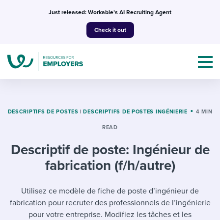
Skip
Just released: Workable’s AI Recruiting Agent
to
Check it out
content
DESCRIPTIFS DE POSTES
|
DESCRIPTIFS DE POSTES INGÉNIERIE
4 MIN
READ
Topics
Descriptif de poste: Ingénieur de
Templates & Guides
fabrication (f/h/autre)
I’m a jobseeker
I NEED HELP WITH...
Utilisez ce modèle de fiche de poste d’ingénieur de
fabrication pour recruter des professionnels de l’ingénierie
Mobilizing AI in my work
I WANT...
Attend webinars & events
pour votre entreprise. Modifiez les tâches et les