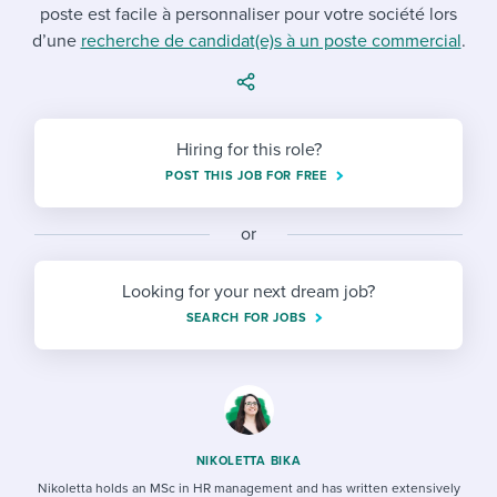
Job description templates
Evaluating candidates
poste est facile à personnaliser pour votre société lors
I WANT TO LEARN ABOUT...
Workable customer stories
d’une
recherche de candidat(e)s à un poste commercial
.
Applying for a job
Interview question templates
Working together with others
Explore Workable
Interview process
Policy templates
Maintaining hiring pipelines
Request a demo
Hiring for this role?
Pay & benefits
Onboarding checklists
Developing & retaining people
POST THIS JOB FOR FREE
Career development
Start a free trial
Step-by-step tutorials
Ensuring compliance
or
Modern working life
Free ebooks & reports
Finding and attracting people
Looking for your next dream job?
Overall career resources
HR terms
Establishing an employer brand
SEARCH FOR JOBS
Workable Academy
Digitizing work processes
Candidate/employee experiences
NIKOLETTA BIKA
Nikoletta holds an MSc in HR management and has written extensively