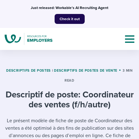
Skip
Just released: Workable’s AI Recruiting Agent
to
Check it out
content
DESCRIPTIFS DE POSTES
|
DESCRIPTIFS DE POSTES DE VENTE
3 MIN
READ
Topics
Descriptif de poste: Coordinateur
Templates & Guides
des ventes (f/h/autre)
I’m a jobseeker
I NEED HELP WITH...
Le présent modèle de fiche de poste de Coordinateur des
ventes a été optimisé à des fins de publication sur des sites
Mobilizing AI in my work
I WANT...
Attend webinars & events
d’annonces ou des pages d’emploi en ligne. Ce fiche de