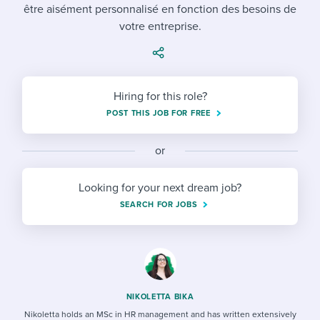
Job description templates
Evaluating candidates
être aisément personnalisé en fonction des besoins de
I WANT TO LEARN ABOUT...
Workable customer stories
votre entreprise.
Applying for a job
Interview question templates
Working together with others
Explore Workable
Interview process
Policy templates
Maintaining hiring pipelines
Request a demo
Hiring for this role?
Pay & benefits
Onboarding checklists
Developing & retaining people
POST THIS JOB FOR FREE
Career development
Start a free trial
Step-by-step tutorials
Ensuring compliance
or
Modern working life
Free ebooks & reports
Finding and attracting people
Looking for your next dream job?
Overall career resources
HR terms
Establishing an employer brand
SEARCH FOR JOBS
Workable Academy
Digitizing work processes
Candidate/employee experiences
NIKOLETTA BIKA
Nikoletta holds an MSc in HR management and has written extensively