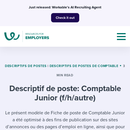
Skip
Just released: Workable’s AI Recruiting Agent
to
Check it out
content
DESCRIPTIFS DE POSTES
|
DESCRIPTIFS DE POSTES DE COMPTABLE
3
MIN READ
Topics
Descriptif de poste: Comptable
Templates & Guides
Junior (f/h/autre)
I’m a jobseeker
I NEED HELP WITH...
Le présent modèle de Fiche de poste de Comptable Junior
a été optimisé à des fins de publication sur des sites
Mobilizing AI in my work
I WANT...
Attend webinars & events
d’annonces ou des pages d’emploi en ligne, ainsi que pour