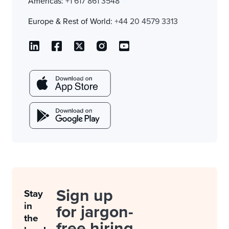
Americas:
+1 617 861 3548
Europe & Rest of World:
+44 20 4579 3313
Sign up
Stay
in
for jargon-
the
free hiring