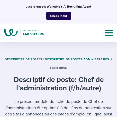
Skip
Just released: Workable’s AI Recruiting Agent
to
Check it out
content
DESCRIPTIFS DE POSTES
|
DESCRIPTIFS DE POSTES ADMINISTRATIFS
3 MIN READ
Topics
Descriptif de poste: Chef de
Templates & Guides
l’administration (f/h/autre)
I’m a jobseeker
I NEED HELP WITH...
Le présent modèle de fiche de poste de Chef de
l’administrationa été optimisé à des fins de publication sur
Mobilizing AI in my work
I WANT...
Attend webinars & events
des sites d’annonces ou des pages d’emploi en ligne, ainsi