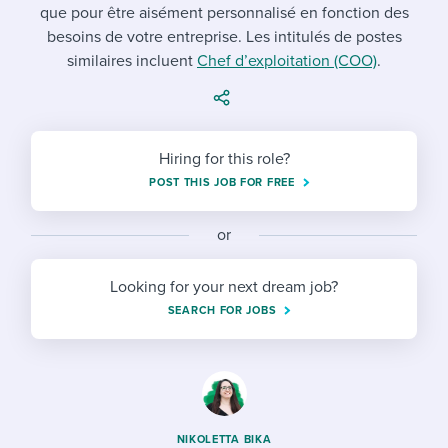
Job description templates
Evaluating candidates
que pour être aisément personnalisé en fonction des
I WANT TO LEARN ABOUT...
Workable customer stories
besoins de votre entreprise. Les intitulés de postes
Applying for a job
Interview question templates
Working together with others
Explore Workable
similaires incluent
Chef d’exploitation (COO)
.
Interview process
Policy templates
Maintaining hiring pipelines
Request a demo
Pay & benefits
Onboarding checklists
Developing & retaining people
Hiring for this role?
Career development
Start a free trial
Step-by-step tutorials
POST THIS JOB FOR FREE
Ensuring compliance
Modern working life
Free ebooks & reports
Finding and attracting people
or
Overall career resources
HR terms
Establishing an employer brand
Looking for your next dream job?
SEARCH FOR JOBS
Workable Academy
Digitizing work processes
Candidate/employee experiences
NIKOLETTA BIKA