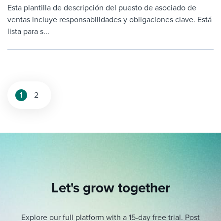
Esta plantilla de descripción del puesto de asociado de
ventas incluye responsabilidades y obligaciones clave. Está
lista para s...
Posts
1
2
pagination
Let's grow together
Explore our full platform with a 15-day free trial.
Post