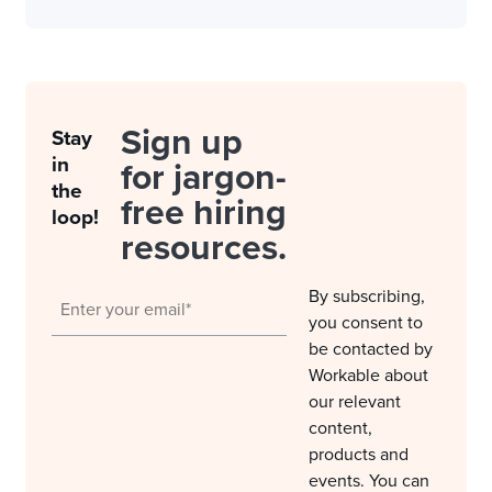
Sign up
Stay
in
for jargon-
the
free hiring
loop!
resources.
By subscribing,
you consent to
be contacted by
Workable about
our relevant
content,
products and
events. You can