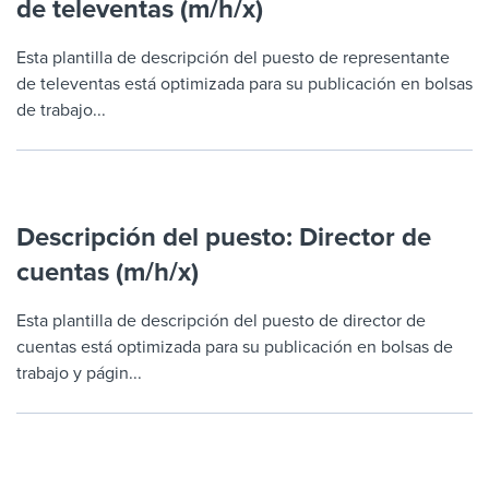
de televentas (m/h/x)
Job description templates
Evaluating candidates
I WANT TO LEARN ABOUT...
Workable customer stories
Applying for a job
Interview question templates
Esta plantilla de descripción del puesto de representante
Working together with others
Explore Workable
de televentas está optimizada para su publicación en bolsas
Interview process
Policy templates
Maintaining hiring pipelines
de trabajo...
Request a demo
Pay & benefits
Onboarding checklists
Developing & retaining people
Career development
Start a free trial
Step-by-step tutorials
Ensuring compliance
Descripción del puesto: Director de
Modern working life
Free ebooks & reports
Finding and attracting people
cuentas (m/h/x)
Overall career resources
HR terms
Establishing an employer brand
Esta plantilla de descripción del puesto de director de
Workable Academy
cuentas está optimizada para su publicación en bolsas de
Digitizing work processes
trabajo y págin...
Candidate/employee experiences