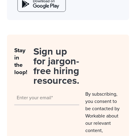
Sign up
Stay
in
for jargon-
the
free hiring
loop!
resources.
By subscribing,
you consent to
be contacted by
Workable about
our relevant
content,