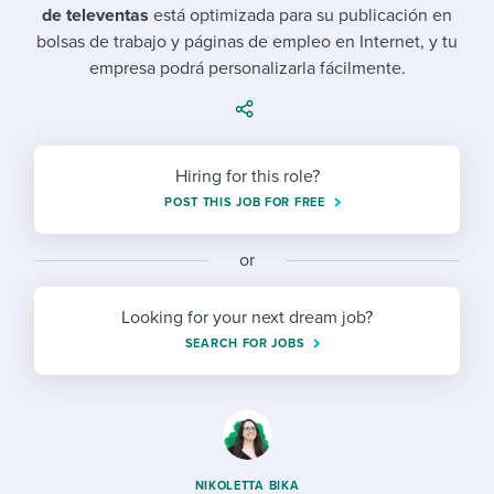
Job description templates
Evaluating candidates
I WANT TO LEARN ABOUT...
de televentas
está optimizada para su publicación en
Workable customer stories
bolsas de trabajo y páginas de empleo en Internet, y tu
Applying for a job
Interview question templates
Working together with others
Explore Workable
empresa podrá personalizarla fácilmente.
Interview process
Policy templates
Maintaining hiring pipelines
Request a demo
Pay & benefits
Onboarding checklists
Developing & retaining people
Hiring for this role?
Career development
Start a free trial
Step-by-step tutorials
Ensuring compliance
POST THIS JOB FOR FREE
Modern working life
Free ebooks & reports
Finding and attracting people
or
Overall career resources
HR terms
Establishing an employer brand
Looking for your next dream job?
SEARCH FOR JOBS
Workable Academy
Digitizing work processes
Candidate/employee experiences
NIKOLETTA BIKA