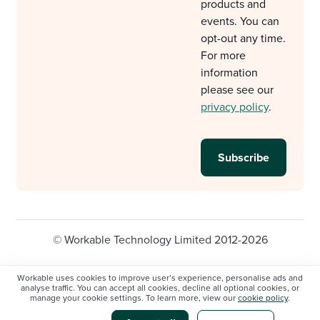
products and
events. You can
opt-out any time.
For more
information
please see our
privacy policy
.
© Workable Technology Limited 2012-2026
Legal
Privacy policy
Cookie Settings
Workable uses cookies to improve user’s experience, personalise ads and
analyse traffic. You can accept all cookies, decline all optional cookies, or
Do not sell/share my personal information
manage your cookie settings. To learn more, view our
cookie policy
.
Modern slavery statement