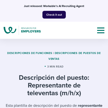
Skip
Just released: Workable’s AI Recruiting Agent
to
Check it out
content
DESCRIPCIONES DE FUNCIONES
|
DESCRIPCIONES DE PUESTOS DE
VENTAS
Topics
3 MIN READ
Descripción del puesto:
Templates & Guides
Representante de
I’m a jobseeker
televentas (m/h/x)
I NEED HELP WITH...
Mobilizing AI in my work
I WANT...
Attend webinars & events
Esta plantilla de descripción del puesto de
representante