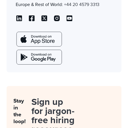
Europe & Rest of World:
+44 20 4579 3313
Sign up
Stay
in
for jargon-
the
free hiring
loop!