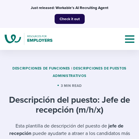
Skip
Just released: Workable’s AI Recruiting Agent
to
Check it out
content
DESCRIPCIONES DE FUNCIONES
|
DESCRIPCIONES DE PUESTOS
ADMINISTRATIVOS
Topics
3 MIN READ
Descripción del puesto: Jefe de
Templates & Guides
recepción (m/h/x)
I’m a jobseeker
I NEED HELP WITH...
Esta plantilla de descripción del puesto de
jefe de
Mobilizing AI in my work
I WANT...
Attend webinars & events
recepción
puede ayudarte a atraer a los candidatos más