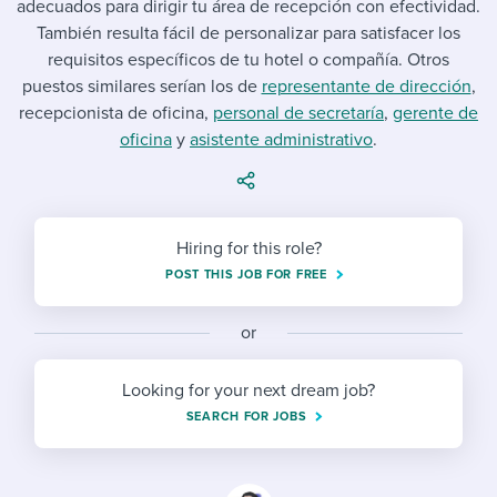
adecuados para dirigir tu área de recepción con efectividad.
Job description templates
Evaluating candidates
I WANT TO LEARN ABOUT...
Workable customer stories
También resulta fácil de personalizar para satisfacer los
Applying for a job
Interview question templates
requisitos específicos de tu hotel o compañía. Otros
Working together with others
Explore Workable
puestos similares serían los de
representante de dirección
,
Interview process
Policy templates
Maintaining hiring pipelines
recepcionista de oficina,
personal de secretaría
,
gerente de
Request a demo
oficina
y
asistente administrativo
.
Pay & benefits
Onboarding checklists
Developing & retaining people
Career development
Start a free trial
Step-by-step tutorials
Ensuring compliance
Hiring for this role?
Modern working life
Free ebooks & reports
Finding and attracting people
POST THIS JOB FOR FREE
Overall career resources
HR terms
Establishing an employer brand
or
Workable Academy
Digitizing work processes
Looking for your next dream job?
Candidate/employee experiences
SEARCH FOR JOBS