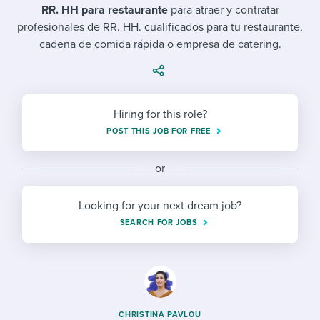
Job description templates
Evaluating candidates
I WANT TO LEARN ABOUT...
RR. HH para restaurante
para atraer y contratar
Workable customer stories
profesionales de RR. HH. cualificados para tu restaurante,
Applying for a job
Interview question templates
Working together with others
Explore Workable
cadena de comida rápida o empresa de catering.
Interview process
Policy templates
Maintaining hiring pipelines
Request a demo
Pay & benefits
Onboarding checklists
Developing & retaining people
Hiring for this role?
Career development
Start a free trial
Step-by-step tutorials
Ensuring compliance
POST THIS JOB FOR FREE
Modern working life
Free ebooks & reports
Finding and attracting people
or
Overall career resources
HR terms
Establishing an employer brand
Looking for your next dream job?
SEARCH FOR JOBS
Workable Academy
Digitizing work processes
Candidate/employee experiences
CHRISTINA PAVLOU