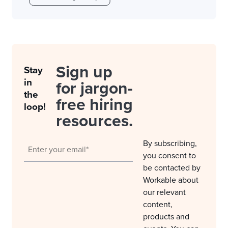
Sign up
Stay
in
for jargon-
the
free hiring
loop!
resources.
By subscribing,
you consent to
be contacted by
Workable about
our relevant
content,
products and