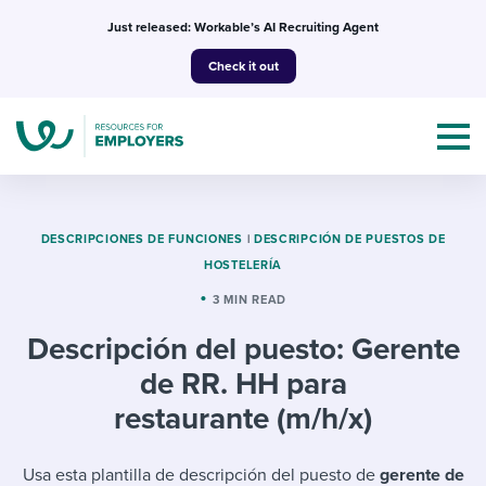
Skip
Just released: Workable’s AI Recruiting Agent
to
Check it out
content
DESCRIPCIONES DE FUNCIONES
|
DESCRIPCIÓN DE PUESTOS DE
HOSTELERÍA
Topics
3 MIN READ
Descripción del puesto: Gerente
Templates & Guides
de RR. HH para
I’m a jobseeker
restaurante (m/h/x)
I NEED HELP WITH...
Mobilizing AI in my work
I WANT...
Attend webinars & events
Usa esta plantilla de descripción del puesto de
gerente de