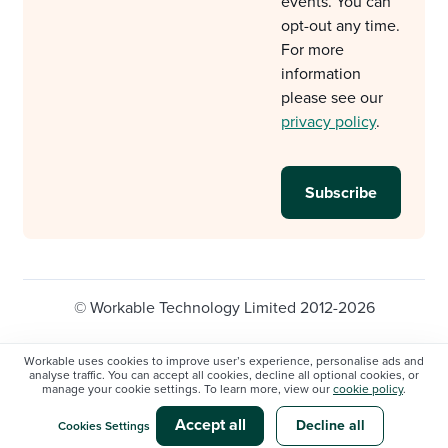
events. You can
opt-out any time.
For more
information
please see our
privacy policy
.
© Workable Technology Limited 2012-2026
Legal
Privacy policy
Cookie Settings
Workable uses cookies to improve user’s experience, personalise ads and
analyse traffic. You can accept all cookies, decline all optional cookies, or
Do not sell/share my personal information
manage your cookie settings. To learn more, view our
cookie policy
.
Modern slavery statement
Accept all
Decline all
Cookies Settings