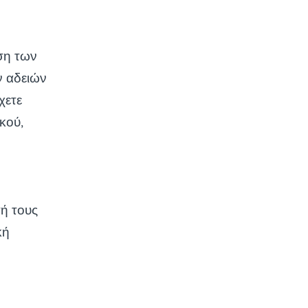
ση των
 αδειών
χετε
κού,
ή
σή τους
κή