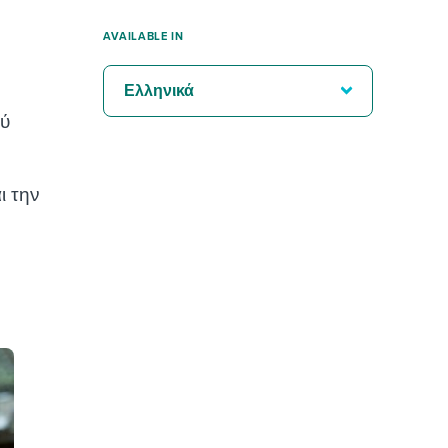
AVAILABLE IN
Ελληνικά
ού
ι την