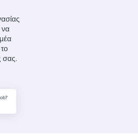
reverse that?
Learn to stay ahead.
Explore Workable
γασίας
Explore Workable
α να
ομέα
Explore Workable
 το
 σας.
job?