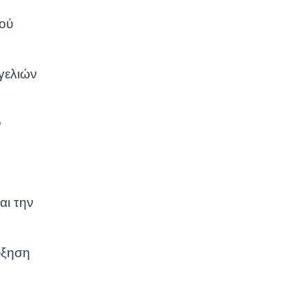
ού
γελιών
ν
αι την
ύξηση