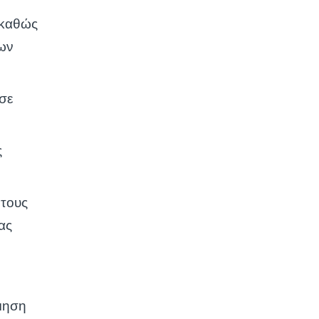
 καθώς
των
σε
ς
 τους
ας
ίμηση