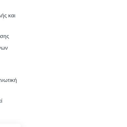
ής και
ησης
ένων
ανωτική
ί