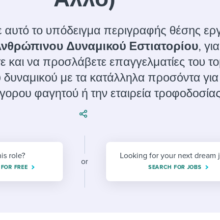
ing an employer brand
 Academy
and tricks for success.
e/employee experiences
Workable customer stories
 αυτό το υπόδειγμα περιγραφής θέσης ερ
Workable customer stories
Ανθρώπινου Δυναμικού Εστιατορίου
, γι
 και να προσλάβετε επαγγελματίες του τ
Workable customer stories
δυναμικού με τα κατάλληλα προσόντα για
γορου φαγητού ή την εταιρεία τροφοδοσίας
his role?
Looking for your next dream 
or
 FOR FREE
SEARCH FOR JOBS