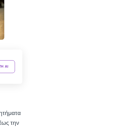
TH AI
ζητήματα
έως την