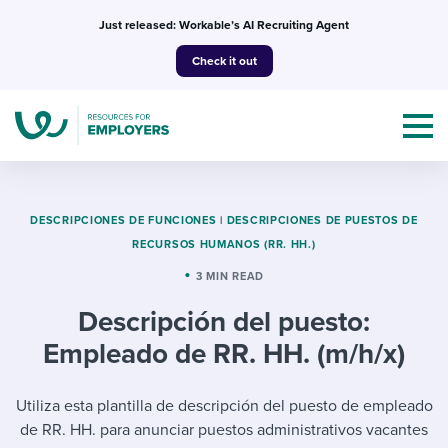
Skip
Just released: Workable’s AI Recruiting Agent
to
Check it out
content
DESCRIPCIONES DE FUNCIONES
|
DESCRIPCIONES DE PUESTOS DE
RECURSOS HUMANOS (RR. HH.)
Topics
3 MIN READ
Descripción del puesto:
Templates & Guides
Empleado de RR. HH. (m/h/x)
I’m a jobseeker
I NEED HELP WITH...
Utiliza esta plantilla de descripción del puesto de empleado
Mobilizing AI in my work
I WANT...
Attend webinars & events
de RR. HH. para anunciar puestos administrativos vacantes