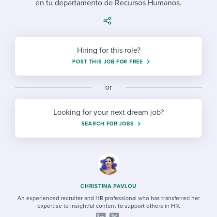
en tu departamento de Recursos Humanos.
Job description templates
Evaluating candidates
I WANT TO LEARN ABOUT...
Workable customer stories
Applying for a job
Interview question templates
Working together with others
Explore Workable
Interview process
Policy templates
Maintaining hiring pipelines
Hiring for this role?
Request a demo
POST THIS JOB FOR FREE
Pay & benefits
Onboarding checklists
Developing & retaining people
Career development
or
Start a free trial
Step-by-step tutorials
Ensuring compliance
Modern working life
Free ebooks & reports
Finding and attracting people
Looking for your next dream job?
SEARCH FOR JOBS
Overall career resources
HR terms
Establishing an employer brand
Workable Academy
Digitizing work processes
Candidate/employee experiences
CHRISTINA PAVLOU
An experienced recruiter and HR professional who has transferred her
expertise to insightful content to support others in HR.