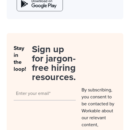
Sign up
Stay
in
for jargon-
the
free hiring
loop!
resources.
By subscribing,
you consent to
be contacted by
Workable about
our relevant
content,