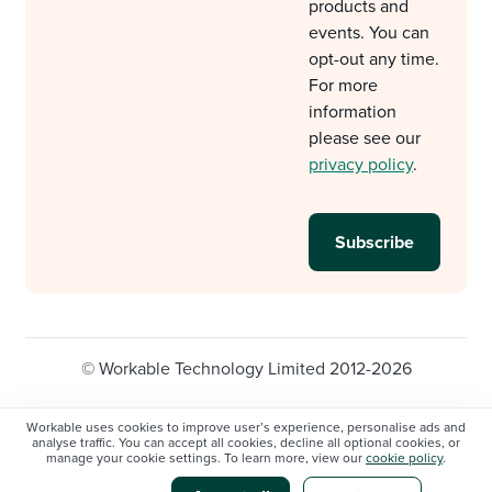
products and
events. You can
opt-out any time.
For more
information
please see our
privacy policy
.
© Workable Technology Limited 2012-2026
Legal
Privacy policy
Cookie Settings
Workable uses cookies to improve user’s experience, personalise ads and
analyse traffic. You can accept all cookies, decline all optional cookies, or
Do not sell/share my personal information
manage your cookie settings. To learn more, view our
cookie policy
.
Modern slavery statement