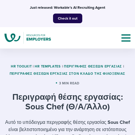
Skip
Just released: Workable’s AI Recruiting Agent
to
Check it out
content
HR TOOLKIT
|
HR TEMPLATES
|
ΠΕΡΙΓΡΑΦΈΣ ΘΈΣΕΩΝ ΕΡΓΑΣΊΑΣ
|
ΠΕΡΙΓΡΑΦΈΣ ΘΈΣΕΩΝ ΕΡΓΑΣΊΑΣ ΣΤΟΝ ΚΛΆΔΟ ΤΗΣ ΦΙΛΟΞΕΝΊΑΣ
Topics
3 MIN READ
Περιγραφή θέσης εργασίας:
Templates & Guides
Sous Chef (Θ/Α/Άλλο)
I’m a jobseeker
I NEED HELP WITH...
Αυτό το υπόδειγμα περιγραφής θέσης εργασίας
Sous Chef
Mobilizing AI in my work
I WANT...
Attend webinars & events
είναι βελτιστοποιημένο για την ανάρτηση σε ιστότοπους