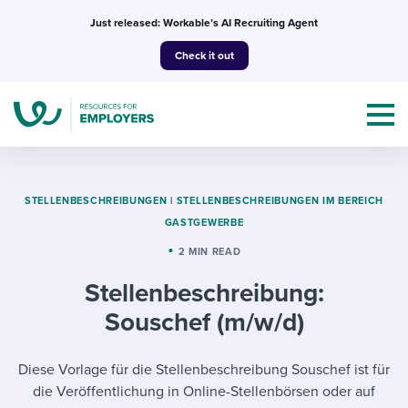
Skip
Just released: Workable’s AI Recruiting Agent
to
Check it out
content
STELLENBESCHREIBUNGEN
|
STELLENBESCHREIBUNGEN IM BEREICH
GASTGEWERBE
Topics
2 MIN READ
Stellenbeschreibung:
Templates & Guides
Souschef (m/w/d)
I’m a jobseeker
I NEED HELP WITH...
Diese Vorlage für die Stellenbeschreibung Souschef ist für
Mobilizing AI in my work
I WANT...
Attend webinars & events
die Veröffentlichung in Online-Stellenbörsen oder auf