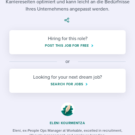
Karriereseiten optimiert und kann leicht an die Bedürfnisse
Job description templates
Evaluating candidates
I WANT TO LEARN ABOUT...
Workable customer stories
Ihres Unternehmens angepasst werden.
Applying for a job
Interview question templates
Working together with others
Explore Workable
Interview process
Policy templates
Maintaining hiring pipelines
Request a demo
Hiring for this role?
Pay & benefits
Onboarding checklists
Developing & retaining people
POST THIS JOB FOR FREE
Career development
Start a free trial
Step-by-step tutorials
Ensuring compliance
or
Modern working life
Free ebooks & reports
Finding and attracting people
Looking for your next dream job?
Overall career resources
HR terms
Establishing an employer brand
SEARCH FOR JOBS
Workable Academy
Digitizing work processes
Candidate/employee experiences
ELENI KOURMENTZA
Eleni, ex-People Ops Manager at Workable, excelled in recruitment,