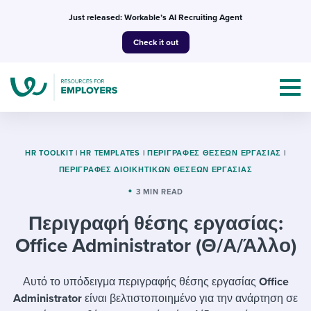
Skip
Just released: Workable’s AI Recruiting Agent
to
Check it out
content
HR TOOLKIT
|
HR TEMPLATES
|
ΠΕΡΙΓΡΑΦΈΣ ΘΈΣΕΩΝ ΕΡΓΑΣΊΑΣ
|
ΠΕΡΙΓΡΑΦΈΣ ΔΙΟΙΚΗΤΙΚΏΝ ΘΈΣΕΩΝ ΕΡΓΑΣΊΑΣ
Topics
3 MIN READ
Περιγραφή θέσης εργασίας:
Templates & Guides
Office Administrator (Θ/Α/Άλλο)
I’m a jobseeker
I NEED HELP WITH...
Αυτό το υπόδειγμα περιγραφής θέσης εργασίας
Office
Mobilizing AI in my work
I WANT...
Attend webinars & events
Administrator
είναι βελτιστοποιημένο για την ανάρτηση σε