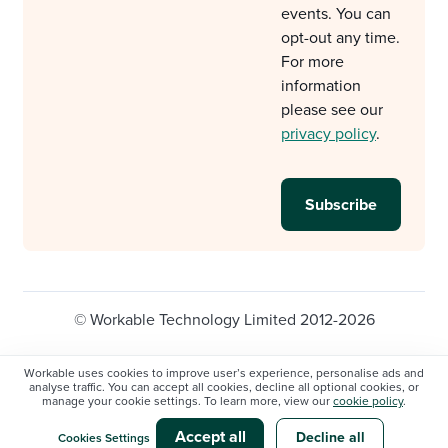
events. You can
opt-out any time.
For more
information
please see our
privacy policy
.
© Workable Technology Limited 2012-2026
Legal
Privacy policy
Cookie Settings
Workable uses cookies to improve user’s experience, personalise ads and
analyse traffic. You can accept all cookies, decline all optional cookies, or
Do not sell/share my personal information
manage your cookie settings. To learn more, view our
cookie policy
.
Modern slavery statement
Accept all
Decline all
Cookies Settings