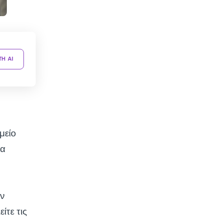
TH AI
μείο
θα
ην
ίτε τις