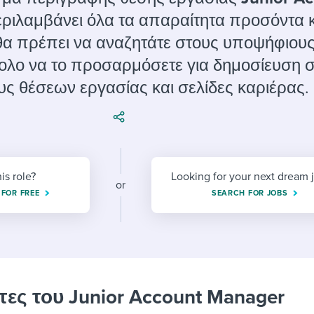
ing an employer brand
 Academy
and tricks for success.
ριλαμβάνει όλα τα απαραίτητα προσόντα 
e/employee experiences
Workable customer stories
θα πρέπει να αναζητάτε στους υποψήφιους.
Workable customer stories
ολο να το προσαρμόσετε για δημοσίευση 
υς θέσεων εργασίας και σελίδες καριέρας.
Workable customer stories
his role?
Looking for your next dream 
or
 FOR FREE
SEARCH FOR JOBS
τες του Junior Account Manager