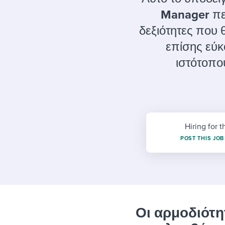
Finding and attracting people
HR terms
Establish
Workable
Manager
πε
Digitizing work processes
Candidat
Attend webinars & events
δεξιότητες που 
Attend webinars & events
επίσης εύκ
ιστότοπο
Attend webinars & events
Hiring for t
POST THIS JOB
Οι αρμοδιότη