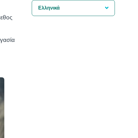
Ελληνικά
γεθος
ργασία