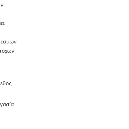
ων
α.
όθεσμων
στόχων.
γεθος
ργασία