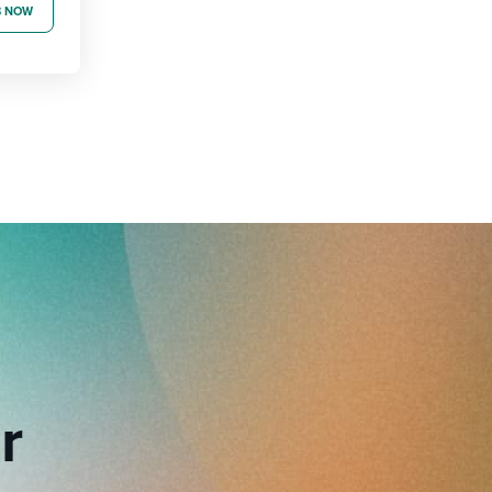
B NOW
r