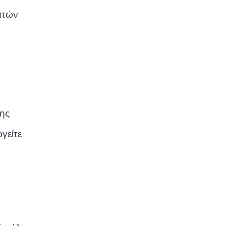
ατών
σης
γείτε