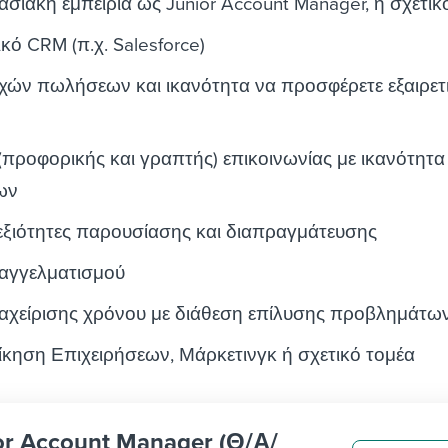
σιακή εμπειρία ως Junior Account Manager, ή σχετικ
κό CRM (π.χ. Salesforce)
ών πωλήσεων και ικανότητα να προσφέρετε εξαιρετ
 (προφορικής και γραπτής) επικοινωνίας με ικανότητα
ων
εξιότητες παρουσίασης και διαπραγμάτευσης
αγγελματισμού
διαχείρισης χρόνου με διάθεση επίλυσης προβλημάτω
ίκηση Επιχειρήσεων, Μάρκετινγκ ή σχετικό τομέα
ior Account Manager (Θ/Α/