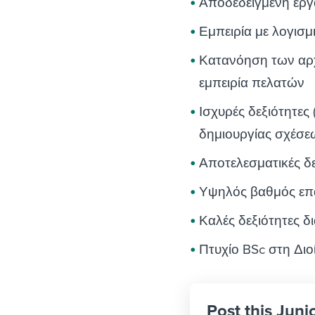
Αποδεδειγμένη εργα
Εμπειρία με λογισμι
Κατανόηση των αρχ
εμπειρία πελατών
Ισχυρές δεξιότητες
δημιουργίας σχέσε
Αποτελεσματικές δ
Υψηλός βαθμός επ
Καλές δεξιότητες 
Πτυχίο BSc στη Διο
Post this Jun