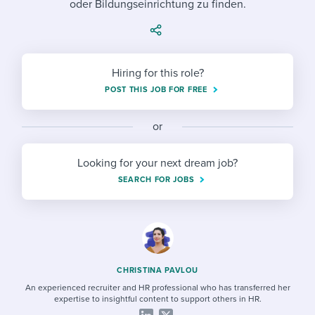
oder Bildungseinrichtung zu finden.
Job description templates
Evaluating candidates
I WANT TO LEARN ABOUT...
Workable customer stories
Applying for a job
Interview question templates
Working together with others
Explore Workable
Interview process
Policy templates
Maintaining hiring pipelines
Hiring for this role?
Request a demo
POST THIS JOB FOR FREE
Pay & benefits
Onboarding checklists
Developing & retaining people
Career development
or
Start a free trial
Step-by-step tutorials
Ensuring compliance
Modern working life
Free ebooks & reports
Finding and attracting people
Looking for your next dream job?
SEARCH FOR JOBS
Overall career resources
HR terms
Establishing an employer brand
Workable Academy
Digitizing work processes
Candidate/employee experiences
CHRISTINA PAVLOU
An experienced recruiter and HR professional who has transferred her
expertise to insightful content to support others in HR.