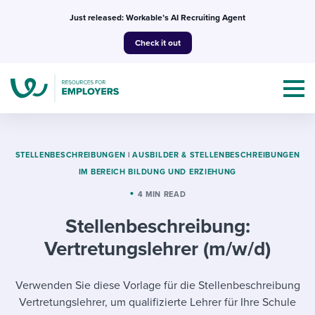
Skip
Just released: Workable’s AI Recruiting Agent
to
Check it out
content
STELLENBESCHREIBUNGEN
|
AUSBILDER & STELLENBESCHREIBUNGEN
IM BEREICH BILDUNG UND ERZIEHUNG
Topics
4 MIN READ
Stellenbeschreibung:
Templates & Guides
Vertretungslehrer (m/w/d)
I’m a jobseeker
I NEED HELP WITH...
Verwenden Sie diese Vorlage für die Stellenbeschreibung
Mobilizing AI in my work
I WANT...
Attend webinars & events
Vertretungslehrer, um qualifizierte Lehrer für Ihre Schule