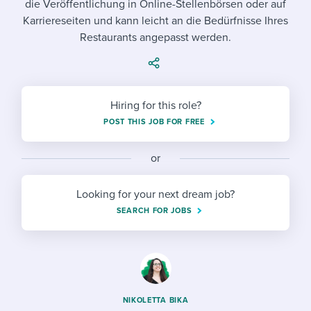
die Veröffentlichung in Online-Stellenbörsen oder auf
Job description templates
Evaluating candidates
I WANT TO LEARN ABOUT...
Workable customer stories
Karriereseiten und kann leicht an die Bedürfnisse Ihres
Applying for a job
Interview question templates
Restaurants angepasst werden.
Working together with others
Explore Workable
Interview process
Policy templates
Maintaining hiring pipelines
Request a demo
Pay & benefits
Onboarding checklists
Developing & retaining people
Hiring for this role?
POST THIS JOB FOR FREE
Career development
Start a free trial
Step-by-step tutorials
Ensuring compliance
Modern working life
Free ebooks & reports
or
Finding and attracting people
Overall career resources
HR terms
Establishing an employer brand
Looking for your next dream job?
SEARCH FOR JOBS
Workable Academy
Digitizing work processes
Candidate/employee experiences
NIKOLETTA BIKA