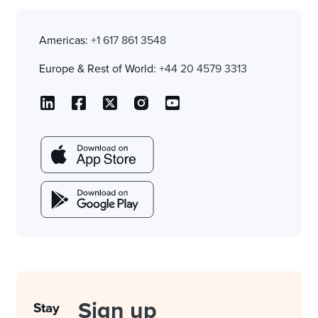
Americas:
+1 617 861 3548
Europe & Rest of World:
+44 20 4579 3313
Sign up
Stay