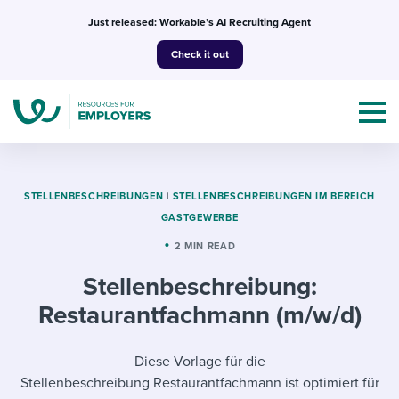
Skip
Just released: Workable’s AI Recruiting Agent
to
Check it out
content
STELLENBESCHREIBUNGEN
|
STELLENBESCHREIBUNGEN IM BEREICH
GASTGEWERBE
Topics
2 MIN READ
Stellenbeschreibung:
Templates & Guides
Restaurantfachmann (m/w/d)
I’m a jobseeker
I NEED HELP WITH...
Diese Vorlage für die
Mobilizing AI in my work
I WANT...
Attend webinars & events
Stellenbeschreibung Restaurantfachmann ist optimiert für