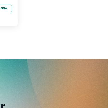
B NOW
r