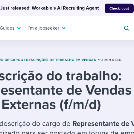
Just released: Workable’s AI Recruiting Agent
Check it out
 Guides
I’m a jobseeker
ES DE CARGO
|
DESCRIÇÕES DE TRABALHO EM VENDAS
3 MIN READ
scrição do trabalho:
For your job search:
To hear from others:
esentante de Vendas
INTERVIEWS & ANSWERS
Or browse by trending
g candidates
 question templates
 process
Typical interview
EXPERT INSIGHTS
Externas (f/m/d)
questions and potential
FLEX WORK
ng hiring pipelines
g checklists
evelopment
Get insights, guidance,
answers for each.
A flexible workplace
and tips from those in
 compliance
ks & reports
areer resources
means new ways of
the know.
descrição do cargo de
Representante de 
working. Pick up tips
imizado para ser postado em fóruns de em