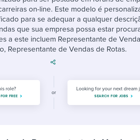
ing an employer brand
 Academy
and tricks for success.
arreiras on-line. Este modelo é personaliz
e/employee experiences
Workable customer stories
icado para se adequar a qualquer descriç
Workable customer stories
endas que sua empresa possa estar procur
res a este incluem Representante de Vend
Workable customer stories
, Representante de Vendas de Rotas.
his role?
Looking for your next dream 
or
 FOR FREE
SEARCH FOR JOBS