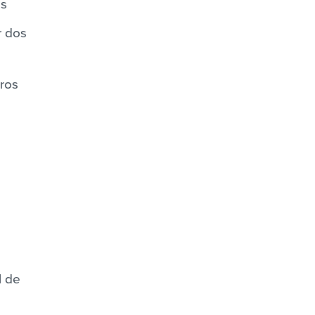
es
r dos
iros
l de