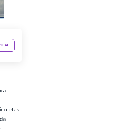
TH AI
ara
ir metas.
 da
e