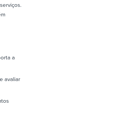
serviços.
bém
orta a
e avaliar
ntos