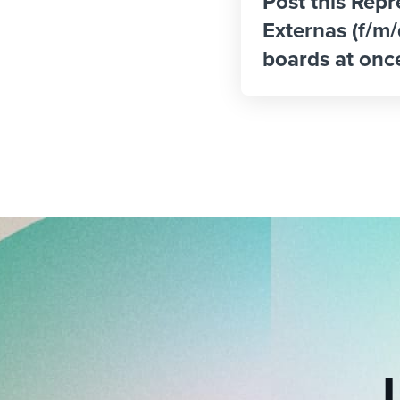
Post this Rep
Externas (f/m/
boards at onc