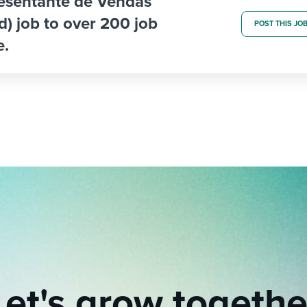
resentante de Vendas
d) job to over 200 job
POST THIS JO
e.
Let's grow togethe