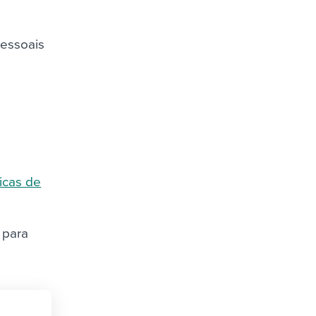
pessoais
dicas de
 para