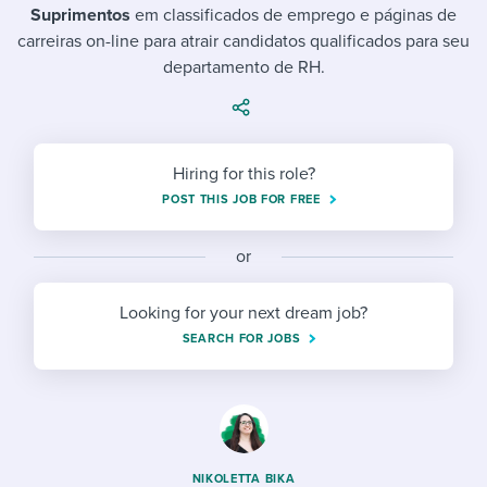
Job description templates
Evaluating candidates
I WANT TO LEARN ABOUT...
Suprimentos
em classificados de emprego e páginas de
Workable customer stories
carreiras on-line para atrair candidatos qualificados para seu
Applying for a job
Interview question templates
Working together with others
Explore Workable
departamento de RH.
Interview process
Policy templates
Maintaining hiring pipelines
Request a demo
Pay & benefits
Onboarding checklists
Developing & retaining people
Hiring for this role?
Career development
Start a free trial
Step-by-step tutorials
Ensuring compliance
POST THIS JOB FOR FREE
Modern working life
Free ebooks & reports
Finding and attracting people
or
Overall career resources
HR terms
Establishing an employer brand
Looking for your next dream job?
SEARCH FOR JOBS
Workable Academy
Digitizing work processes
Candidate/employee experiences
NIKOLETTA BIKA