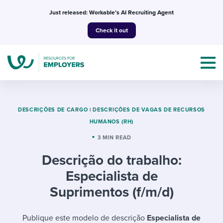
Skip
Just released: Workable’s AI Recruiting Agent
to
Check it out
content
DESCRIÇÕES DE CARGO
|
DESCRIÇÕES DE VAGAS DE RECURSOS
HUMANOS (RH)
Topics
3 MIN READ
Descrição do trabalho:
Templates & Guides
Especialista de
I’m a jobseeker
Suprimentos (f/m/d)
I NEED HELP WITH...
Mobilizing AI in my work
I WANT...
Attend webinars & events
Publique este modelo de descrição
Especialista de