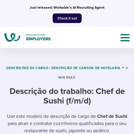
Skip
Just released: Workable’s AI Recruiting Agent
to
Check it out
content
DESCRIÇÕES DE CARGO
|
DESCRIÇÃO DE CARGOS DE HOTELARIA
3
MIN READ
Topics
Descrição do trabalho: Chef de
Templates & Guides
Sushi (f/m/d)
I’m a jobseeker
I NEED HELP WITH...
Use este modelo de descrição de cargo de
Chef de Sushi
para atrair e contratar cozinheiros qualificados para o seu
Mobilizing AI in my work
I WANT...
Attend webinars & events
restaurante de sushi, japonês ou asiático.