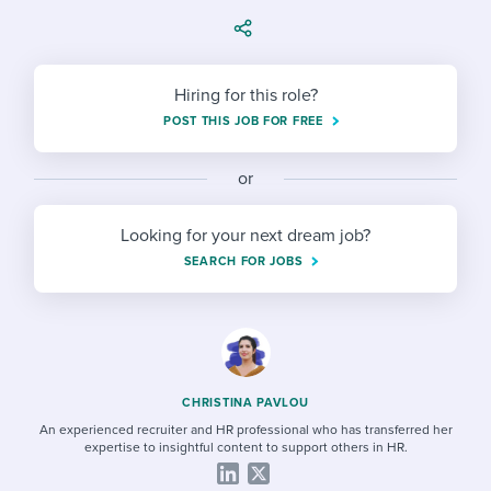
Job description templates
Evaluating candidates
I WANT TO LEARN ABOUT...
Workable customer stories
Applying for a job
Interview question templates
Working together with others
Explore Workable
Hiring for this role?
Interview process
Policy templates
Maintaining hiring pipelines
POST THIS JOB FOR FREE
Request a demo
Pay & benefits
Onboarding checklists
Developing & retaining people
or
Career development
Start a free trial
Step-by-step tutorials
Ensuring compliance
Looking for your next dream job?
Modern working life
Free ebooks & reports
Finding and attracting people
SEARCH FOR JOBS
Overall career resources
HR terms
Establishing an employer brand
Workable Academy
Digitizing work processes
Candidate/employee experiences
CHRISTINA PAVLOU
An experienced recruiter and HR professional who has transferred her
expertise to insightful content to support others in HR.