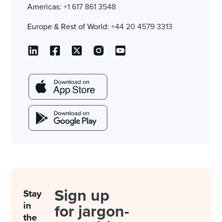
Americas:
+1 617 861 3548
Europe & Rest of World:
+44 20 4579 3313
Sign up
Stay
in
for jargon-
the