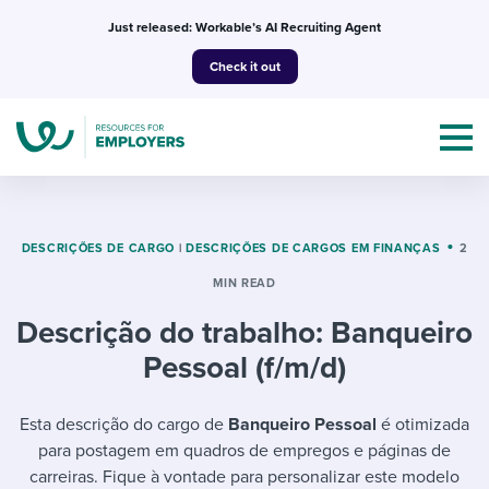
Skip
Just released: Workable’s AI Recruiting Agent
to
Check it out
content
DESCRIÇÕES DE CARGO
|
DESCRIÇÕES DE CARGOS EM FINANÇAS
2
MIN READ
Topics
Descrição do trabalho: Banqueiro
Templates & Guides
Pessoal (f/m/d)
I’m a jobseeker
I NEED HELP WITH...
Esta descrição do cargo de
Banqueiro Pessoal
é otimizada
para postagem em quadros de empregos e páginas de
Mobilizing AI in my work
I WANT...
Attend webinars & events
carreiras. Fique à vontade para personalizar este modelo