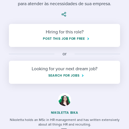
Job description templates
Evaluating candidates
para atender às necessidades de sua empresa.
I WANT TO LEARN ABOUT...
Workable customer stories
Applying for a job
Interview question templates
Working together with others
Explore Workable
Interview process
Policy templates
Maintaining hiring pipelines
Hiring for this role?
Request a demo
Pay & benefits
POST THIS JOB FOR FREE
Onboarding checklists
Developing & retaining people
Career development
Start a free trial
Step-by-step tutorials
Ensuring compliance
or
Modern working life
Free ebooks & reports
Finding and attracting people
Looking for your next dream job?
SEARCH FOR JOBS
Overall career resources
HR terms
Establishing an employer brand
Workable Academy
Digitizing work processes
Candidate/employee experiences
NIKOLETTA BIKA
Nikoletta holds an MSc in HR management and has written extensively
about all things HR and recruiting.