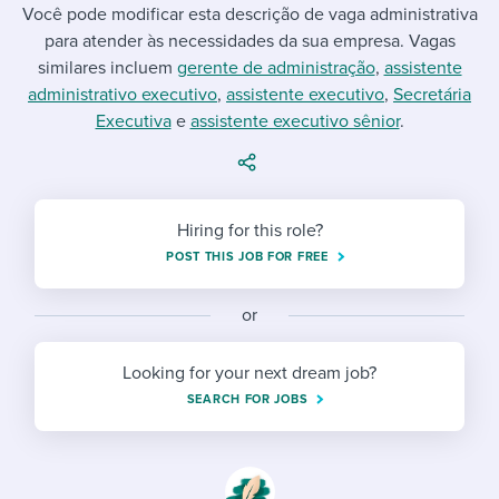
Job description templates
Evaluating candidates
Você pode modificar esta descrição de vaga administrativa
I WANT TO LEARN ABOUT...
Workable customer stories
para atender às necessidades da sua empresa. Vagas
Applying for a job
Interview question templates
Working together with others
Explore Workable
similares incluem
gerente de administração
,
assistente
administrativo executivo
,
assistente executivo
,
Secretária
Interview process
Policy templates
Maintaining hiring pipelines
Executiva
e
assistente executivo sênior
.
Request a demo
Pay & benefits
Onboarding checklists
Developing & retaining people
Career development
Start a free trial
Step-by-step tutorials
Ensuring compliance
Hiring for this role?
Modern working life
Free ebooks & reports
Finding and attracting people
POST THIS JOB FOR FREE
Overall career resources
HR terms
Establishing an employer brand
or
Workable Academy
Digitizing work processes
Looking for your next dream job?
SEARCH FOR JOBS
Candidate/employee experiences