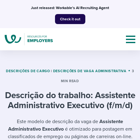
Skip
Just released: Workable’s AI Recruiting Agent
to
Check it out
content
DESCRIÇÕES DE CARGO
|
DESCRIÇÕES DE VAGA ADMINISTRATIVA
3
MIN READ
Topics
Descrição do trabalho: Assistente
Templates & Guides
Administrativo Executivo (f/m/d)
I’m a jobseeker
I NEED HELP WITH...
Este modelo de descrição da vaga de
Assistente
Administrativo Executivo
é otimizado para postagem em
Mobilizing AI in my work
I WANT...
Attend webinars & events
classificados de emprego ou páginas de carreiras on-line.