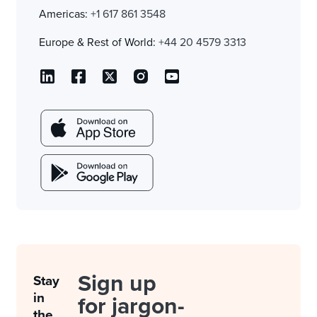
Americas:
+1 617 861 3548
Europe & Rest of World:
+44 20 4579 3313
Sign up
Stay
in
for jargon-
the