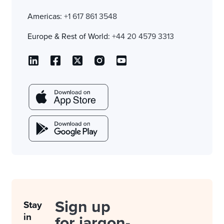
Americas:
+1 617 861 3548
Europe & Rest of World:
+44 20 4579 3313
Sign up
Stay
in
for jargon-