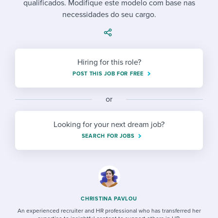
qualificados. Modifique este modelo com base nas
Job description templates
Evaluating candidates
I WANT TO LEARN ABOUT...
Workable customer stories
necessidades do seu cargo.
Applying for a job
Interview question templates
Working together with others
Explore Workable
Interview process
Policy templates
Maintaining hiring pipelines
Request a demo
Hiring for this role?
Pay & benefits
Onboarding checklists
Developing & retaining people
POST THIS JOB FOR FREE
Career development
Start a free trial
Step-by-step tutorials
Ensuring compliance
or
Modern working life
Free ebooks & reports
Finding and attracting people
Looking for your next dream job?
Overall career resources
HR terms
Establishing an employer brand
SEARCH FOR JOBS
Workable Academy
Digitizing work processes
Candidate/employee experiences
CHRISTINA PAVLOU
An experienced recruiter and HR professional who has transferred her