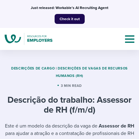
Skip
Just released: Workable’s AI Recruiting Agent
to
Check it out
content
DESCRIÇÕES DE CARGO
|
DESCRIÇÕES DE VAGAS DE RECURSOS
HUMANOS (RH)
Topics
3 MIN READ
Descrição do trabalho: Assessor
Templates & Guides
de RH (f/m/d)
I’m a jobseeker
I NEED HELP WITH...
Este é um modelo da descrição da vaga de
Assessor de RH
Mobilizing AI in my work
I WANT...
Attend webinars & events
para ajudar a atração e a contratação de profissionais de RH