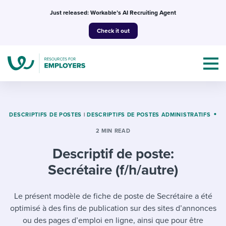
Skip
Just released: Workable’s AI Recruiting Agent
to
Check it out
content
DESCRIPTIFS DE POSTES
|
DESCRIPTIFS DE POSTES ADMINISTRATIFS
2 MIN READ
Topics
Descriptif de poste:
Templates & Guides
Secrétaire (f/h/autre)
I’m a jobseeker
I NEED HELP WITH...
Le présent modèle de fiche de poste de Secrétaire a été
optimisé à des fins de publication sur des sites d’annonces
Mobilizing AI in my work
I WANT...
Attend webinars & events
ou des pages d’emploi en ligne, ainsi que pour être