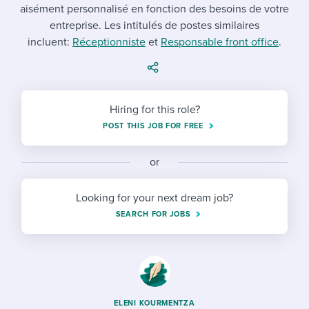
Job description templates
Evaluating candidates
aisément personnalisé en fonction des besoins de votre
I WANT TO LEARN ABOUT...
Workable customer stories
entreprise. Les intitulés de postes similaires
Applying for a job
Interview question templates
Working together with others
Explore Workable
incluent:
Réceptionniste
et
Responsable front office
.
Interview process
Policy templates
Maintaining hiring pipelines
Request a demo
Pay & benefits
Onboarding checklists
Developing & retaining people
Hiring for this role?
Career development
Start a free trial
Step-by-step tutorials
POST THIS JOB FOR FREE
Ensuring compliance
Modern working life
Free ebooks & reports
Finding and attracting people
or
Overall career resources
HR terms
Establishing an employer brand
Looking for your next dream job?
SEARCH FOR JOBS
Workable Academy
Digitizing work processes
Candidate/employee experiences
ELENI KOURMENTZA